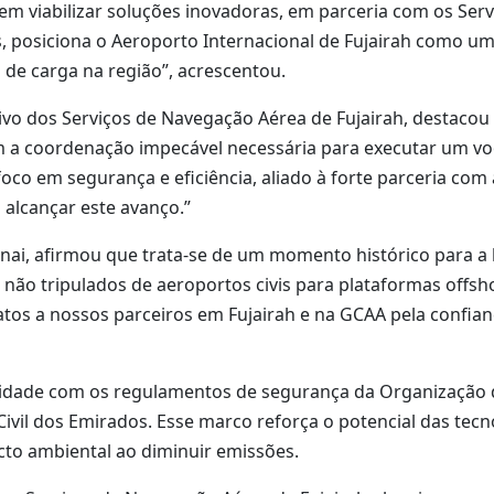
viabilizar soluções inovadoras, em parceria com os Serv
 posiciona o Aeroporto Internacional de Fujairah como um 
 de carga na região”, acrescentou.
utivo dos Serviços de Navegação Aérea de Fujairah, destac
 a coordenação impecável necessária para executar um v
foco em segurança e eficiência, aliado à forte parceria com 
alcançar este avanço.”
i, afirmou que trata-se de um momento histórico para a l
 não tripulados de aeroportos civis para plataformas offs
ratos a nossos parceiros em Fujairah e na GCAA pela confia
idade com os regulamentos de segurança da Organização de 
 Civil dos Emirados. Esse marco reforça o potencial das tec
cto ambiental ao diminuir emissões.