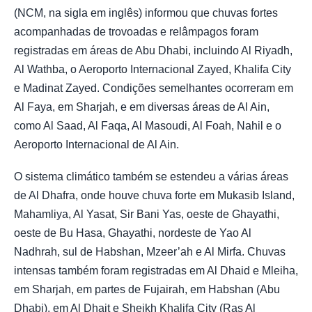
(NCM, na sigla em inglês) informou que chuvas fortes
acompanhadas de trovoadas e relâmpagos foram
registradas em áreas de Abu Dhabi, incluindo Al Riyadh,
Al Wathba, o Aeroporto Internacional Zayed, Khalifa City
e Madinat Zayed. Condições semelhantes ocorreram em
Al Faya, em Sharjah, e em diversas áreas de Al Ain,
como Al Saad, Al Faqa, Al Masoudi, Al Foah, Nahil e o
Aeroporto Internacional de Al Ain.
O sistema climático também se estendeu a várias áreas
de Al Dhafra, onde houve chuva forte em Mukasib Island,
Mahamliya, Al Yasat, Sir Bani Yas, oeste de Ghayathi,
oeste de Bu Hasa, Ghayathi, nordeste de Yao Al
Nadhrah, sul de Habshan, Mzeer’ah e Al Mirfa. Chuvas
intensas também foram registradas em Al Dhaid e Mleiha,
em Sharjah, em partes de Fujairah, em Habshan (Abu
Dhabi), em Al Dhait e Sheikh Khalifa City (Ras Al