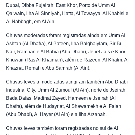
Dubai, Dibba Fujairah, East Khor, Porto de Umm Al
Qaiwain, Ilha Al Sinniyah, Hatta, Al Towayya, Al Khabisi e
Al Nabbagh, em Al Ain.
Chuvas moderadas foram registradas ainda em Umm Al
Ashtan (Al Dhafra), Al Bateen, Ilha Balghaiylam, Sir Bu
Nair, Ramhan e Al Bahia (Abu Dhabi), Jebel Jais e Khor
Khuwair (Ras Al Khaimah), além de Razeen, Al Khatm, Al
Khazna, Remah e Abu Samrah (Al Ain).
Chuvas leves a moderadas atingiram também Abu Dhabi
Industrial City, Umm Al Zumoul (Al Ain), norte de Jseirah,
Bada Dafas, Madinat Zayed, Hameem e Jseirah (Al
Dhafra), além de Hudayriat, Al Shawamekh e Al Falah
(Abu Dhabi), Al Hayer (Al Ain) e a Ilha Arzanah.
Chuvas leves também foram registradas no sul de Al