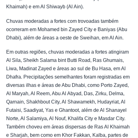
Khaimah) e em Al Shiwayb (Al Ain).
Chuvas moderadas a fortes com trovoadas também
ocorreram em Mohamed bin Zayed City e Baniyas (Abu
Dhabi), além de áreas a oeste de Sweihan, em Al Ain.
Em outras regiões, chuvas moderadas a fortes atingiram
Al Sila, Sheikh Salama bint Butti Road, Ras Ghumais,
Liwa, Madinat Zayed e áreas ao sul de Bu Hasa, em Al
Dhafra. Precipitações semelhantes foram registradas em
diversas ilhas e áreas de Abu Dhabi, como Porto Zayed,
Al Maryah, Al Reem, Abu Al Abyad, Das, Zirku, Delma,
Qarnain, Shakhbout City, Al Shawamekh, Hudayriat, Al
Futaisi, Saadiyat, Yas e Ghantoot, além de Al Shanayel
Norte, Al Salamiya, Al Nouf, Khalifa City e Masdar City.
Também choveu em áreas dispersas de Ras Al Khaimah
e Sharjah, bem como em Khor Fakkan, Kalba, partes de