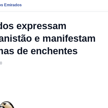
os Emirados
dos expressam
ganistão e manifestam
imas de enchentes
00