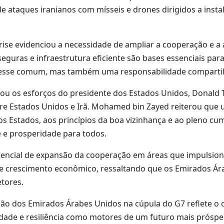
 ataques iranianos com mísseis e drones dirigidos a instal
ise evidenciou a necessidade de ampliar a cooperação e a 
seguras e infraestrutura eficiente são bases essenciais par
eresse comum, mas também uma responsabilidade comparti
giou os esforços do presidente dos Estados Unidos, Donald
 Estados Unidos e Irã. Mohamed bin Zayed reiterou que 
s Estados, aos princípios da boa vizinhança e ao pleno cum
 e prosperidade para todos.
otencial de expansão da cooperação em áreas que impulsio
cial e crescimento econômico, ressaltando que os Emirados
etores.
o dos Emirados Árabes Unidos na cúpula do G7 reflete o 
vidade e resiliência como motores de um futuro mais próspe