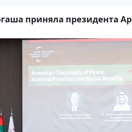
ргаша приняла президента А