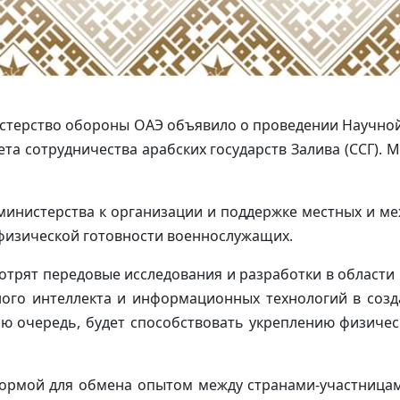
нистерство обороны ОАЭ объявило о проведении Научн
та сотрудничества арабских государств Залива (ССГ). 
министерства к организации и поддержке местных и м
физической готовности военнослужащих.
отрят передовые исследования и разработки в области 
ного интеллекта и информационных технологий в соз
ою очередь, будет способствовать укреплению физиче
формой для обмена опытом между странами-участница