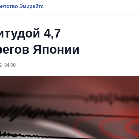
нтство Эмирейтс
тудой 4,7
регов Японии
2+04:00