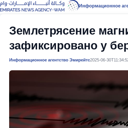
Информационное аге
Землетрясение магни
зафиксировано у бе
Информационное агентство Эмирейтс
2025-06-30T11:34:5