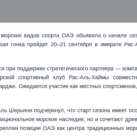
 морских видов спорта ОАЭ объявила о начале се
ая гонка пройдет 20–21 сентября в эмирате Рас-
ся при поддержке стратегического партнера — комп
рской спортивный клуб Рас-Аль-Хаймы совмест
джи. Ожидается участие как местных спортсменов,
ь Шерьяни подчеркнул, что старт сезона имеет ос
национальное морское наследие, но и сочетают дре
репляя позиции ОАЭ как центра традиционных мор