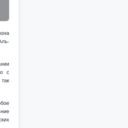
зона
Аль-
ании
но с
 так
обое
вние
ских