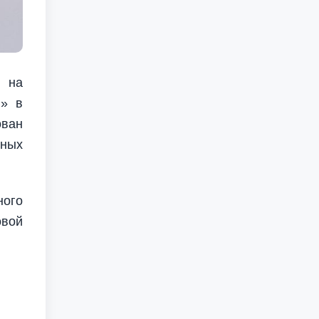
и на
ю» в
ован
дных
ного
овой