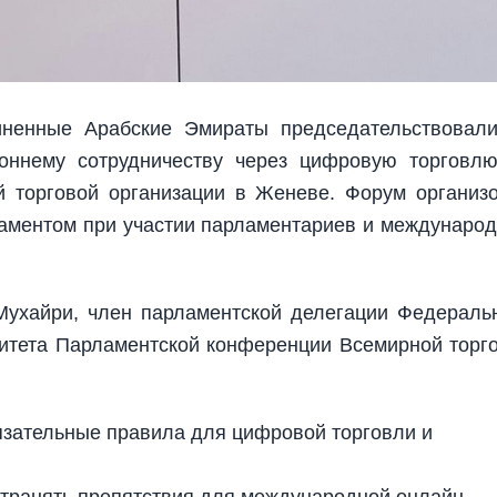
ненные Арабские Эмираты председательствовал
роннему сотрудничеству через цифровую торговл
 торговой организации в Женеве. Форум организ
аментом при участии парламентариев и междунаро
ухайри, член парламентской делегации Федераль
итета Парламентской конференции Всемирной торг
бязательные правила для цифровой торговли и