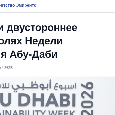
нтство Эмирейтс
и двустороннее
полях Недели
ия Абу-Даби
7+04:00