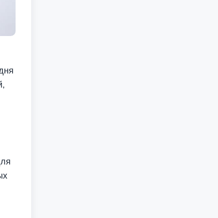
дня
й,
для
ых