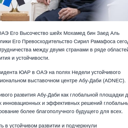
 ОАЭ Его Высочество шейх Мохамед бин Заед Аль
лики Его Превосходительство Сирил Рамафоса сего
трудничества между двумя странами в ряде областе
ития и устойчивости.
зидента ЮАР в ОАЭ на полях Недели устойчивого
циональном выставочном центре Абу-Даби (ADNEC).
ивого развития Абу-Даби как глобальной площадки 
ск инновационных и эффективных решений глобальн
рование более благополучного будущего для всех.
 в устойчивом развитии и подчеркнули