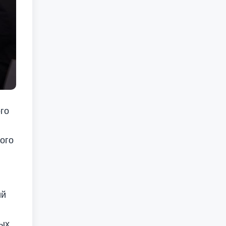
го
ого
ий
ных