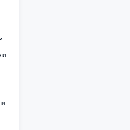
ь
или
ли