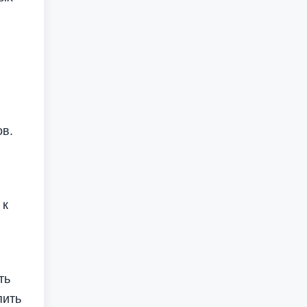
ов.
 к
ть
пить