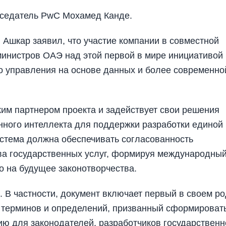
дседатель PwC Мохамед Канде.
Ашкар заявил, что участие компании в совместной
министров ОАЭ над этой первой в мире инициативой
го управления на основе данных и более современно
ким партнером проекта и задействует свои решения
нного интеллекта для поддержки разработки единой
истема должна обеспечивать согласованность
тва государственных услуг, формируя международны
о на будущее законотворчества.
 В частности, документ включает первый в своем р
 терминов и определений, призванный сформироват
ю для законодателей, разработчиков государственн