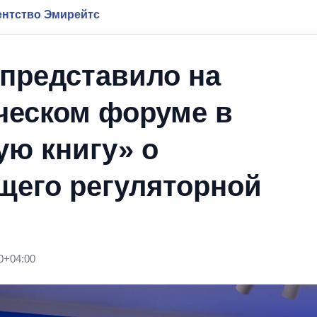
нтство Эмирейтс
представило на
ческом форуме в
ую книгу» о
щего регуляторной
0+04:00