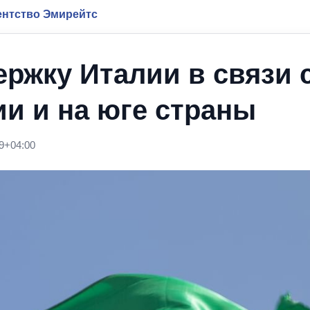
нтство Эмирейтс
ржку Италии в связи 
и и на юге страны
9+04:00