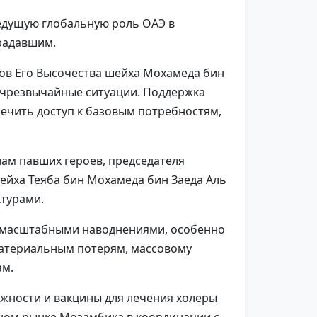
едущую глобальную роль ОАЭ в
радавшим.
ов Его Высочества шейха Мохамеда бин
 чрезвычайные ситуации. Поддержка
печить доступ к базовым потребностям,
лам павших героев, председателя
ейха Теяба бин Мохамеда бин Заеда Аль
турами.
я масштабными наводнениями, особенно
материальным потерям, массовому
ам.
жности и вакцины для лечения холеры