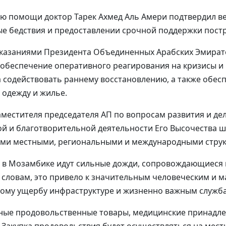
ию помощи доктор Тарек Ахмед Аль Амери подтвердил в
е бедствия и предоставлении срочной поддержки пост
указаниями Президента Объединенных Арабских Эмират
 обеспечение оперативного реагирования на кризисы и
 содействовать раннему восстановлению, а также обес
 одежду и жилье.
местителя председателя АП по вопросам развития и де
й и благотворительной деятельности Его Высочества ш
ыми местными, региональными и международными струк
ря в Мозамбике идут сильные дожди, сопровождающиес
о словам, это привело к значительным человеческим и 
ному ущербу инфраструктуре и жизненно важным служб
вные продовольственные товары, медицинские принадле