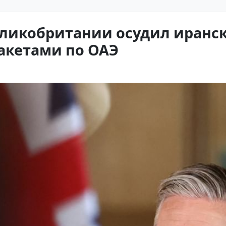
ликобритании осудил иранс
акетами по ОАЭ