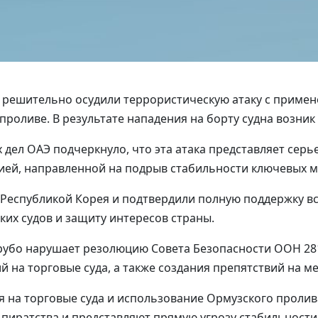
АЭ решительно осудили террористическую атаку с приме
оливе. В результате нападения на борту судна возник 
дел ОАЭ подчеркнуло, что эта атака представляет сер
цией, направленной на подрыв стабильности ключевых м
 Республикой Корея и подтвердили полную поддержку в
их судов и защиту интересов страны.
грубо нарушает резолюцию Совета Безопасности ООН 2
й на торговые суда, а также создания препятствий на 
я на торговые суда и использование Ормузского проли
пиратства и представляют прямую угрозу стабильности