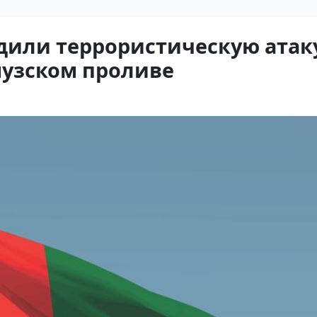
дили террористическую атак
музском проливе