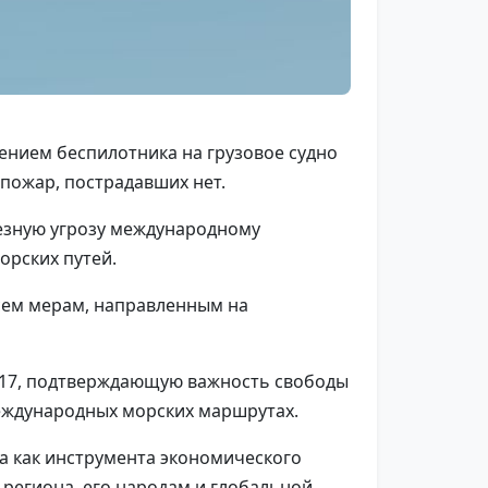
нением беспилотника на грузовое судно
пожар, пострадавших нет.
ьезную угрозу международному
орских путей.
сем мерам, направленным на
817, подтверждающую важность свободы
международных морских маршрутах.
ва как инструмента экономического
 региона, его народам и глобальной