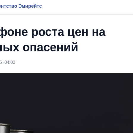
нтство Эмирейтс
фоне роста цен на
ных опасений
5+04:00