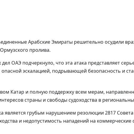
Объединенные Арабские Эмираты решительно осудили вра
 Ормузского пролива.
дел ОАЭ подчеркнуло, что эта атака представляет серь
я опасной эскалацией, подрывающей безопасность и ст
твом Катар и полную поддержку всем мерам, направлен
интересов страны и свободы судоходства в региональны
ака является грубым нарушением резолюции 2817 Совета
ходства и недопустимость нападений на коммерческие с