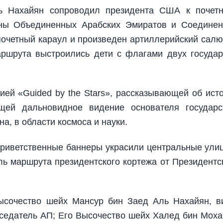
ь Нахайян сопроводил президента США к почет
имны Объединенных Арабских Эмиратов и Соедине
почетный караул и произведен артиллерийский салю
ршрута выстроились дети с флагами двух государ
ией «Guided by the Stars», рассказывающей об ист
ей дальновидное видение основателя государс
а, в области космоса и науки.
приветственные баннеры украсили центральные ули
ль маршрута президентского кортежа от Президентс
ысочество шейх Мансур бин Заед Аль Нахайян, в
дседатель АП; Его Высочество шейх Халед бин Мох