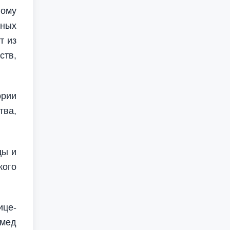
ному
нных
т из
ств,
ории
тва,
цы и
кого
ице-
амед