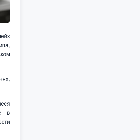
шейх
мпа,
ском
нях,
иеся
ие в
ости