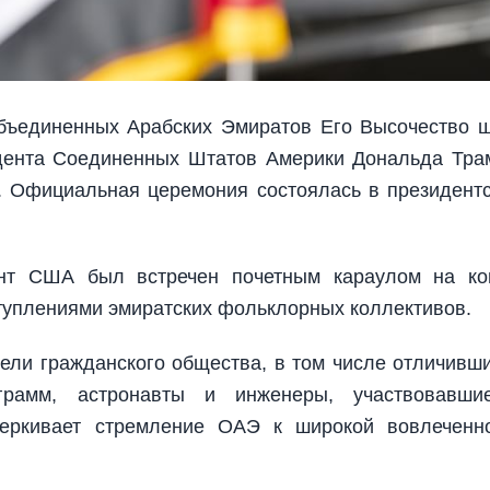
бъединенных Арабских Эмиратов Его Высочество 
дента Соединенных Штатов Америки Дональда Тра
. Официальная церемония состоялась в президент
нт США был встречен почетным караулом на ко
туплениями эмиратских фольклорных коллективов.
ели гражданского общества, в том числе отличивш
ограмм, астронавты и инженеры, участвовавш
черкивает стремление ОАЭ к широкой вовлеченн