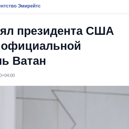
нтство Эмирейтс
нял президента США
а официальной
ль Ватан
0+04:00