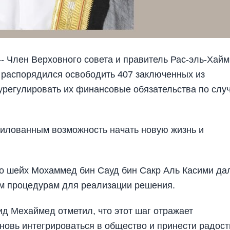
 Член Верховного совета и правитель Рас-эль-Хай
 распорядился освободить 407 заключенных из
урегулировать их финансовые обязательства по слу
милованным возможность начать новую жизнь и
о шейх Мохаммед бин Сауд бин Сакр Аль Касими да
им процедурам для реализации решения.
д Мехаймед отметил, что этот шаг отражает
овь интегрироваться в общество и принести радост