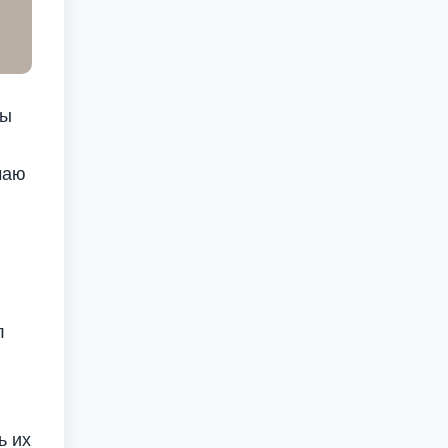
мы
чаю
л
ь их