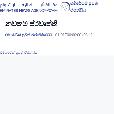
එමිරේට්ස් පුවත්
ඒජන්සිය
නවතම ප්රවෘත්ති
එමිරේට්ස් පුවත් ඒජන්සිය
0001-01-01T00:00:00+03:42
එමිරේට්ස් පුවත් ඒජන්සිය