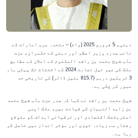
دبئی، 5 فروری 2025 (وام) – متحدہ عرب امارات کے
نائب صدر، وزیر اعظم اور دبئی کے حکمران، عزت
مآب شیخ محمد بن راشد المکتوم کے اعلان کے مطابق
ملک کی غیر تیل تجارت 2024 کے اختتام تک پہلی بار
3 ٹریلین درہم (815.7 بلین ڈالر) کی تاریخی حد
عبور کر چکی ہے۔
شیخ محمد بن راشد نے کہا کہ صدر عزت مآب شیخ محمد
بن زاید النہیان کی قیادت میں، ملک اپنی
اسٹریٹجک اقتصادی اور ترقیاتی اہداف کو متوقع
رفتار سے زیادہ تیزی اور مؤثر انداز میں حاصل کر
رہا ہے۔