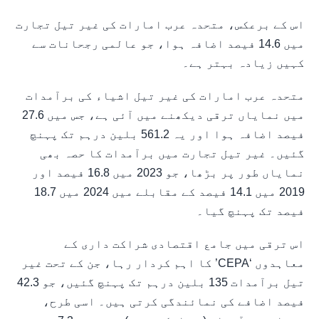
اس کے برعکس، متحدہ عرب امارات کی غیر تیل تجارت
میں 14.6 فیصد اضافہ ہوا، جو عالمی رجحانات سے
کہیں زیادہ بہتر ہے۔
متحدہ عرب امارات کی غیر تیل اشیاء کی برآمدات
میں نمایاں ترقی دیکھنے میں آئی ہے، جس میں 27.6
فیصد اضافہ ہوا اور یہ 561.2 بلین درہم تک پہنچ
گئیں۔ غیر تیل تجارت میں برآمدات کا حصہ بھی
نمایاں طور پر بڑھا، جو 2023 میں 16.8 فیصد اور
2019 میں 14.1 فیصد کے مقابلے میں 2024 میں 18.7
فیصد تک پہنچ گیا۔
اس ترقی میں جامع اقتصادی شراکت داری کے
معاہدوں ‘CEPA’ کا اہم کردار رہا، جن کے تحت غیر
تیل برآمدات 135 بلین درہم تک پہنچ گئیں، جو 42.3
فیصد اضافے کی نمائندگی کرتی ہیں۔ اسی طرح،