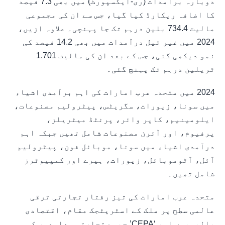
دوبارہ برآمدات (ری-ایکسپورٹ) میں بھی 7.3 فیصد
کا اضافہ ریکارڈ کیا گیا، جس سے ان کی مجموعی
مالیت 734.4 بلین درہم تک جا پہنچی۔ علاوہ ازیں،
2024 میں غیر تیل درآمدات میں بھی 14.2 فیصد کی
نمو دیکھی گئی، جس کے بعد ان کی مالیت 1.701
ٹریلین درہم تک پہنچ گئی۔
2024 میں متحدہ عرب امارات کی اہم برآمدی اشیاء
میں سونا، زیورات، سگریٹس، پیٹرولیم مصنوعات،
ایلومینیم، کاپر وائر، پرنٹڈ میٹریلز،
پرفیوم، اور آئرن مصنوعات شامل تھیں جبکہ اہم
درآمدی اشیاء میں سونا، موبائل فون، پیٹرولیم
آئل، آٹوموبائل، زیورات، ہیرے اور کمپیوٹرز
شامل تھیں۔
متحدہ عرب امارات کی تیز رفتار تجارتی ترقی
عالمی سطح پر ملک کے اسٹریٹجک مقام، اقتصادی
پالیسیوں اور ‘CEPA’ جیسے تجارتی معاہدوں کی