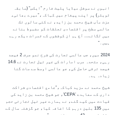
انہوں نے سوشل میڈیا پلیٹ فارم "ایکس" (سابقہ
ٹویٹر) پر اپنے پیغام میں کہاکہ،"میرے بھائی،
عزت مآب شیخ محمد بن زاید، نے کئی سالوں تک
عالمی سطح پر اقتصادی تعلقات کو مضبوط بنانے
میں لگائے… آج ہم ان کوششوں کے ثمرات دیکھ رہے
ہیں۔"
2024 میں، جب عالمی تجارت کی شرح نمو صرف 2 فیصد
رہی، متحدہ عرب امارات کی غیر تیل تجارت نے 14.6
فیصد ترقی حاصل کی، جو عالمی اوسط سے سات گنا
زیادہ ہے۔
شیخ محمد نے مزید کہاکہ،"جامع اقتصادی شراکت
داری کے معاہدے 'CEPA'، جو شیخ محمد بن زاید کی
قیادت میں کیے گئے، نے ہمارے غیر تیل تجارتی حجم
میں 135 بلین درہم کا اضافہ کیا، جو گزشتہ سال کے