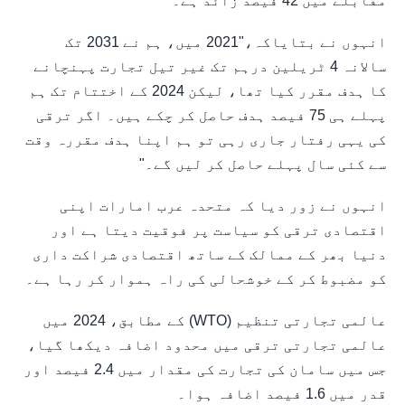
مقابلے میں 42 فیصد زائد ہے۔"
انہوں نے بتایاکہ،"2021 میں، ہم نے 2031 تک
سالانہ 4 ٹریلین درہم تک غیر تیل تجارت پہنچانے
کا ہدف مقرر کیا تھا، لیکن 2024 کے اختتام تک ہم
پہلے ہی 75 فیصد ہدف حاصل کر چکے ہیں۔ اگر ترقی
کی یہی رفتار جاری رہی تو ہم اپنا ہدف مقررہ وقت
سے کئی سال پہلے حاصل کر لیں گے۔"
انہوں نے زور دیا کہ متحدہ عرب امارات اپنی
اقتصادی ترقی کو سیاست پر فوقیت دیتا ہے اور
دنیا بھر کے ممالک کے ساتھ اقتصادی شراکت داری
کو مضبوط کر کے خوشحالی کی راہ ہموار کر رہا ہے۔
عالمی تجارتی تنظیم (WTO) کے مطابق، 2024 میں
عالمی تجارتی ترقی میں محدود اضافہ دیکھا گیا،
جس میں سامان کی تجارت کی مقدار میں 2.4 فیصد اور
قدر میں 1.6 فیصد اضافہ ہوا۔