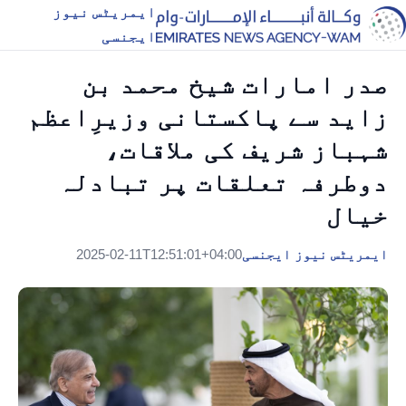
ایمریٹس نیوز
ایجنسی
صدر امارات شیخ محمد بن
زاید سے پاکستانی وزیرِاعظم
شہباز شریف کی ملاقات،
دوطرفہ تعلقات پر تبادلہ
خیال
ایمریٹس نیوز ایجنسی
2025-02-11T12:51:01+04:00