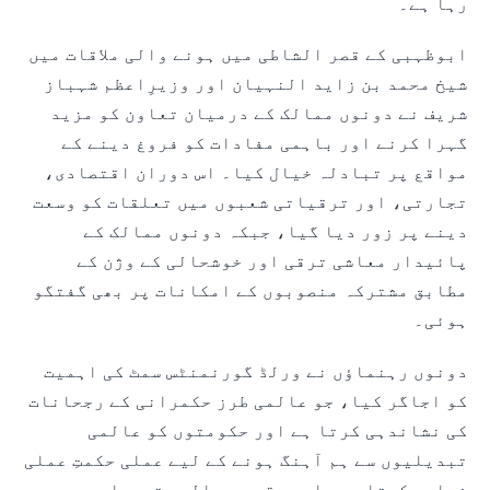
رہا ہے۔
ابوظہبی کے قصر الشاطی میں ہونے والی ملاقات میں
شیخ محمد بن زاید النہیان اور وزیرِاعظم شہباز
شریف نے دونوں ممالک کے درمیان تعاون کو مزید
گہرا کرنے اور باہمی مفادات کو فروغ دینے کے
مواقع پر تبادلہ خیال کیا۔ اس دوران اقتصادی،
تجارتی، اور ترقیاتی شعبوں میں تعلقات کو وسعت
دینے پر زور دیا گیا، جبکہ دونوں ممالک کے
پائیدار معاشی ترقی اور خوشحالی کے وژن کے
مطابق مشترکہ منصوبوں کے امکانات پر بھی گفتگو
ہوئی۔
دونوں رہنماؤں نے ورلڈ گورنمنٹس سمٹ کی اہمیت
کو اجاگر کیا، جو عالمی طرز حکمرانی کے رجحانات
کی نشاندہی کرتا ہے اور حکومتوں کو عالمی
تبدیلیوں سے ہم آہنگ ہونے کے لیے عملی حکمتِ عملی
فراہم کرتا ہے۔ اس موقع پر عالمی تبدیلیوں سے