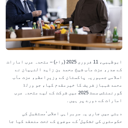
ابوظہبی، 11 فروری 2025 (وام) – متحدہ عرب امارات
کے صدر، عزت مآب شیخ محمد بن زاید النہیان نے
اسلامی جمہوریہ پاکستان کے وزیرِاعظم، عزت مآب
محمد شہباز شریف کا خیرمقدم کیا، جو ورلڈ
گورنمنٹس سمٹ 2025 میں شرکت کے لیے متحدہ عرب
امارات کے دورے پر ہیں۔
دبئی میں جاری یہ سربراہی اجلاس 'مستقبل کی
حکومتوں کی تشکیل' کے موضوع کے تحت منعقد کیا جا