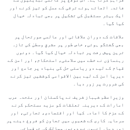
فائدہ اٹھاتے ہوئے ترقی کے عمل کو تیز کرنے اور
ایک بہتر مستقبل کی تشکیل پر بھی تبادلہ خیال
کیا گیا۔
ملاقات کے دوران علاقائی اور عالمی صورتحال پر
بھی گفتگو ہوئی، خاص طور پر مشرقِ وسطیٰ کی تازہ
ترین پیش رفت پر تبادلہ خیال کیا گیا۔ دونوں
رہنماؤں نے خطے میں سلامتی، استحکام، اور امن کے
قیام کے لیے دو ریاستی حل کی بنیاد پر جامع اور
دیرپا امن کے لیے بین الاقوامی کوششیں تیز کرنے
کی ضرورت پر زور دیا۔
وزیرِاعظم شہباز شریف نے پاکستان اور متحدہ عرب
امارات کے دیرینہ تعلقات کو مزید مستحکم کرنے
کے عزم کا اعادہ کیا اور اقتصادی، تجارتی، اور
سرمایہ کاری کے شعبوں میں تعاون کو فروغ دینے پر
زور دیا۔ انہوں نے دونوں ممالک کی ترقیاتی