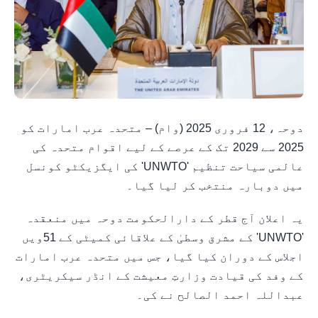
دوحہ، 12 فروری 2025 (وام) – متحدہ عرب امارات کو
2025 سے 2029 تک کے عرصے کے لیے اقوام متحدہ کی
عالمی سیاحت تنظیم 'UNWTO' کی ایگزیکٹو کونسل
میں دوبارہ منتخب کر لیا گیا۔
یہ اعلان آج قطر کے دارالحکومت دوحہ میں منعقدہ
'UNWTO' کے مشرق وسطیٰ کے علاقائی کمیٹی کے 51ویں
اجلاس کے دوران کیا گیا، جس میں متحدہ عرب امارات
کے وفد کی قیادت وزارتِ معیشت کے انڈر سیکریٹری،
عبداللہ احمد الصالح نے کی۔