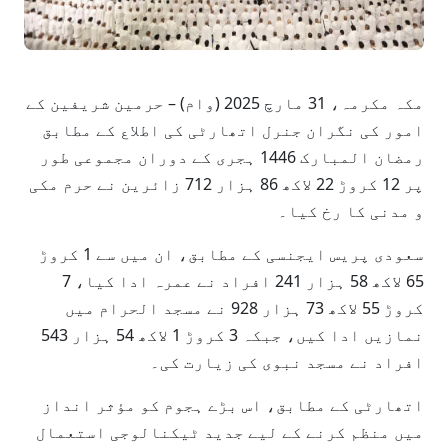
مکہ مکرمہ، 31 مارچ 2025 (وام) – حرمین شریفین کے
امور کی نگران جنرل اتھارٹی کی اطلاع کے مطابق
رمضان المبارک 1446 ہجری کے دوران مجموعی طور
پر 12 کروڑ 22 لاکھ 86 ہزار 712 زائرین نے حرم مکی
و مدنی کا رخ کیا۔
سعودی پریس ایجنسی کے مطابق، ان میں سے 1 کروڑ
65 لاکھ 58 ہزار 241 افراد نے عمرہ ادا کیا، 7
کروڑ 55 لاکھ 73 ہزار 928 نے مسجد الحرام میں
نمازیں ادا کیں، جبکہ 3 کروڑ 1 لاکھ 54 ہزار 543
افراد نے مسجد نبوی کی زیارت کی۔
اتھارٹی کے مطابق، اس بڑے ہجوم کو مؤثر انداز
میں منظم کرنے کے لیے جدید ٹیکنالوجی استعمال