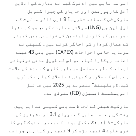
اسی سہ ماہی میں ادنوک گیس نے بھارت کی انڈین
آئل کارپوریشن اور جاپان کی جِیرا گلوبل
مارکیٹس کے ساتھ تقریباً 9 ارب ڈالر مالیت کے
ایل این جی (LNG) سپلائی معاہدے کیے، جو کہ دنیا
بھر میں کم کاربن ایندھن کی فراہمی میں کمپنی
کے فعال کردار کو اجاگر کرتے ہیں۔ کمپنی نے
سرمایہ جاتی اخراجات (CAPEX) میں بھی 43 فیصد
اضافہ ریکارڈ کیا، جو اس کے طویل مدتی ترقیاتی
اہداف کے لیے مسلسل سرمایہ کاری کے عزم کی علامت
ہے۔ اس کے علاوہ، کمپنی نے اعلان کیا ہے کہ "رچ
گیس ڈویلپمنٹ" منصوبے پر 2025 میں فائنل
انویسٹمنٹ ڈیسیژن (FID) متوقع ہے۔
مارکیٹ شیئر کے لحاظ سے بھی کمپنی نے اہم پیش
رفت کی ہے۔ سہ ماہی کے دوران 3.1 ارب شیئرز کی
مارکیٹڈ آفرنگ مکمل ہونے کے بعد، ادنوک گیس کا
فری فلوٹ 4 فیصد بڑھ کر 9 فیصد ہو گیا ہے، جو اسے