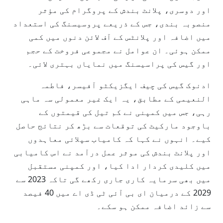
اور دوسری، پلانٹ بندش کے پروگرام کی مؤثر
منصوبہ بندی، جس کے ذریعے پروسیسنگ کی استعداد
میں اضافہ اور پلانٹس کے آف لائن دنوں میں کمی
ممکن ہوئی۔ ان عوامل نے مجموعی فروخت کے حجم
اور گیس کی پراسیسنگ میں نمایاں بہتری لائی۔
ادنوک گیس کی چیف ایگزیکٹو آفیسر، فاطمہ
النعیمی کے مطابق، یہ ایک غیر معمولی سہ ماہی
رہی، جس میں کمپنی نے کم تیل کی قیمتوں کے
باوجود مارکیٹ کی توقعات سے بڑھ کر نتائج حاصل
کیے۔ انہوں نے کہا کہ کامیاب سپلائی معاہدوں
اور پلانٹ بندش کی موثر عمل درآمد نے اس کامیابی
میں کلیدی کردار ادا کیا، اور کمپنی مستقبل
میں بھی سرمایہ کاری جاری رکھے گی تاکہ 2023 سے
2029 کے درمیان ای بی آئی ٹی ڈی اے میں 40 فیصد
سے زائد اضافہ ممکن ہو سکے۔