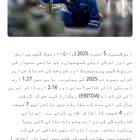
ابوظہبی، 5 مئی، 2025 (وام) --ادنوک گیس پی ایل
سی اور اس کی ذیلی کمپنیاں، جو عالمی معیار کی
مربوط گیس پروسیسنگ اور فروخت کی خدمات فراہم
کرتی ہیں، نے 2025 کی پہلی سہ ماہی میں 1.27 ارب
امریکی ڈالر خالص آمدنی اور 2.16 ارب ڈالر ای بی
آئی ٹی ڈی اے (EBITDA) ریکارڈ کی، جو کہ گزشتہ
سال کی اسی مدت کے مقابلے میں بالترتیب 7 فیصد
اور 4 فیصد کا اضافہ ظاہر کرتی ہے۔ اس مالی
کارکردگی کی دو اہم وجوہات بتائی گئی ہیں:
پہلی، متحدہ عرب امارات میں معاشی ترقی کے
نتیجے میں مقامی گیس کی طلب میں نمایاں اضافہ؛