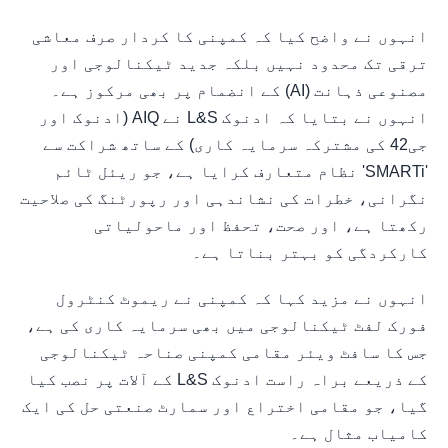
انہوں نے واضح کیا کہ کمپنی کا کردار صرف معاشی
ترقی تک محدود نہیں بلکہ جدید ٹیکنالوجی اور
مصنوعی ذہانت (AI) کے انضمام پر بھی مرکوز ہے۔
انہوں نے بتایا کہ ادنوک L&S نے AIQ (ادنوک اور
جی42 کی مشترکہ سرمایہ کاری) کے ساتھ شراکت سے
'SMARTi' نظام متعارف کرایا ہے، جو ریئل ٹائم
نگرانی، خطرات کی نشاندہی اور رپورٹنگ کی صلاحیت
رکھتا ہے، اور صحت، تحفظ اور ماحولیاتی
کارکردگی کو بہتر بناتا ہے۔
انہوں نے مزید کہا کہ کمپنی نے ریموٹ کنٹرول
فورک لفٹ ٹیکنالوجی میں بھی سرمایہ کاری کی ہے،
جس کا سافٹ ویئر مقامی کمپنی صناحہ ٹیکنالوجی
کے ذریعے براہ راست ادنوک L&S کے آلات پر نصب کیا
گیا، جو مقامی اختراع اور سمارٹ صنعتی حل کی ایک
کامیاب مثال ہے۔