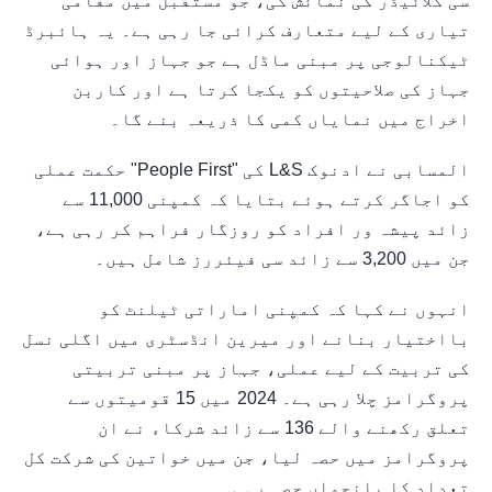
سی گلائیڈر کی نمائش کی، جو مستقبل میں مقامی
تیاری کے لیے متعارف کرائی جا رہی ہے۔ یہ ہائبرڈ
ٹیکنالوجی پر مبنی ماڈل ہے جو جہاز اور ہوائی
جہاز کی صلاحیتوں کو یکجا کرتا ہے اور کاربن
اخراج میں نمایاں کمی کا ذریعہ بنے گا۔
المسابی نے ادنوک L&S کی "People First" حکمت عملی
کو اجاگر کرتے ہوئے بتایا کہ کمپنی 11,000 سے
زائد پیشہ ور افراد کو روزگار فراہم کر رہی ہے،
جن میں 3,200 سے زائد سی فیئررز شامل ہیں۔
انہوں نے کہا کہ کمپنی اماراتی ٹیلنٹ کو
بااختیار بنانے اور میرین انڈسٹری میں اگلی نسل
کی تربیت کے لیے عملی، جہاز پر مبنی تربیتی
پروگرامز چلا رہی ہے۔ 2024 میں 15 قومیتوں سے
تعلق رکھنے والے 136 سے زائد شرکاء نے ان
پروگرامز میں حصہ لیا، جن میں خواتین کی شرکت کل
تعداد کا پانچواں حصہ رہی۔