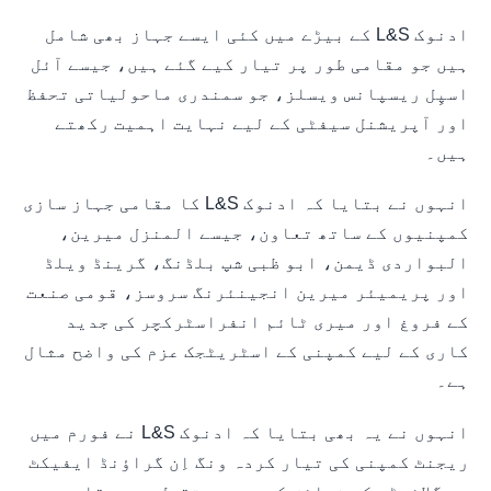
ادنوک L&S کے بیڑے میں کئی ایسے جہاز بھی شامل
ہیں جو مقامی طور پر تیار کیے گئے ہیں، جیسے آئل
اسپِل ریسپانس ویسلز، جو سمندری ماحولیاتی تحفظ
اور آپریشنل سیفٹی کے لیے نہایت اہمیت رکھتے
ہیں۔
انہوں نے بتایا کہ ادنوک L&S کا مقامی جہاز سازی
کمپنیوں کے ساتھ تعاون، جیسے المنزل میرین،
البواردی ڈیمن، ابو ظبی شپ بلڈنگ، گرینڈ ویلڈ
اور پریمیئر میرین انجینئرنگ سروسز، قومی صنعت
کے فروغ اور میری ٹائم انفراسٹرکچر کی جدید
کاری کے لیے کمپنی کے اسٹریٹجک عزم کی واضح مثال
ہے۔
انہوں نے یہ بھی بتایا کہ ادنوک L&S نے فورم میں
ریجنٹ کمپنی کی تیار کردہ ونگ اِن گراؤنڈ ایفیکٹ