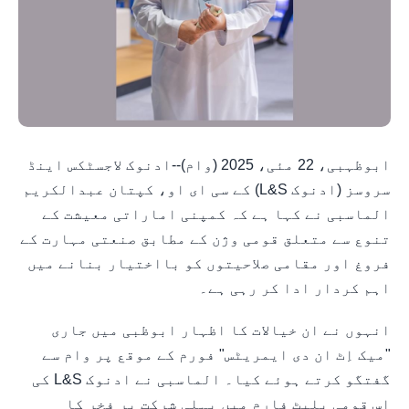
ابوظہبی، 22 مئی، 2025 (وام)--ادنوک لاجسٹکس اینڈ
سروسز (ادنوک L&S) کے سی ای او، کپتان عبدالکریم
الماسبی نے کہا ہے کہ کمپنی اماراتی معیشت کے
تنوع سے متعلق قومی وژن کے مطابق صنعتی مہارت کے
فروغ اور مقامی صلاحیتوں کو بااختیار بنانے میں
اہم کردار ادا کر رہی ہے۔
انہوں نے ان خیالات کا اظہار ابوظبی میں جاری
"میک اِٹ ان دی ایمریٹس" فورم کے موقع پر وام سے
گفتگو کرتے ہوئے کیا۔ الماسبی نے ادنوک L&S کی
اس قومی پلیٹ فارم میں پہلی شرکت پر فخر کا