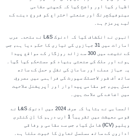
اظہار کیا اور واضح کیا کہ کمپنی مقامی
مینوفیکچرنگ اور صنعتی اختراع کو فروغ دینے کے
لیے پرعزم ہے۔
انہوں نے انکشاف کیا کہ ادنوک L&S نے متحدہ عرب
امارات میں 31 جہازوں کی تیاری کا حکم دیا ہے، جس
کے نتیجے میں 300 سے زائد روزگار کے مواقع پیدا
ہوئے اور ملک کی صنعتی بنیاد کو مستحکم کیا گیا۔
یہ جہاز عملے اور سامان کی نقل و حمل کے ساتھ
ساتھ آف شور لاجسٹک سپورٹ کی فراہمی میں مصروفِ
عمل ہیں، جو مقامی پیداوار اور آپریشنل صلاحیت
میں اضافے کی علامت ہیں۔
المسابی نے بتایا کہ صرف 2024 میں ادنوک L&S نے
قومی معیشت میں تقریباً 1 ارب درہم کا اِن کنٹری
ویلیو (ICV) شامل کیا، جس سے مقامی و وفاقی
اداروں کے ساتھ مسلسل تعاون کا ثبوت ملتا ہے۔