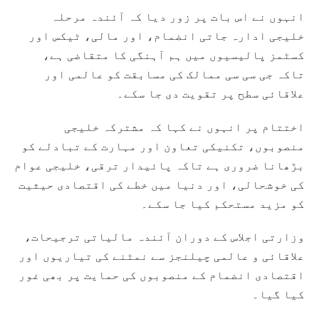
انہوں نے اس بات پر زور دیا کہ آئندہ مرحلہ
خلیجی ادارہ جاتی انضمام، اور مالی، ٹیکس اور
کسٹمز پالیسیوں میں ہم آہنگی کا متقاضی ہے،
تاکہ جی سی سی ممالک کی مسابقت کو عالمی اور
علاقائی سطح پر تقویت دی جا سکے۔
اختتام پر انہوں نے کہا کہ مشترکہ خلیجی
منصوبوں، تکنیکی تعاون اور مہارت کے تبادلے کو
بڑھانا ضروری ہے تاکہ پائیدار ترقی، خلیجی عوام
کی خوشحالی، اور دنیا میں خطے کی اقتصادی حیثیت
کو مزید مستحکم کیا جا سکے۔
وزارتی اجلاس کے دوران آئندہ مالیاتی ترجیحات،
علاقائی و عالمی چیلنجز سے نمٹنے کی تیاریوں اور
اقتصادی انضمام کے منصوبوں کی حمایت پر بھی غور
کیا گیا۔