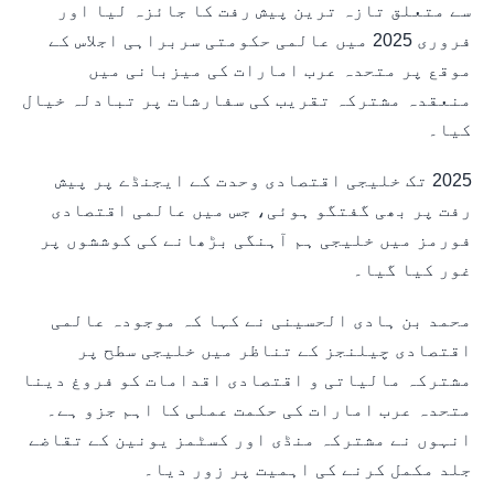
سے متعلق تازہ ترین پیش رفت کا جائزہ لیا اور
فروری 2025 میں عالمی حکومتی سربراہی اجلاس کے
موقع پر متحدہ عرب امارات کی میزبانی میں
منعقدہ مشترکہ تقریب کی سفارشات پر تبادلہ خیال
کیا۔
2025 تک خلیجی اقتصادی وحدت کے ایجنڈے پر پیش
رفت پر بھی گفتگو ہوئی، جس میں عالمی اقتصادی
فورمز میں خلیجی ہم آہنگی بڑھانے کی کوششوں پر
غور کیا گیا۔
محمد بن ہادی الحسینی نے کہا کہ موجودہ عالمی
اقتصادی چیلنجز کے تناظر میں خلیجی سطح پر
مشترکہ مالیاتی و اقتصادی اقدامات کو فروغ دینا
متحدہ عرب امارات کی حکمت عملی کا اہم جزو ہے۔
انہوں نے مشترکہ منڈی اور کسٹمز یونین کے تقاضے
جلد مکمل کرنے کی اہمیت پر زور دیا۔