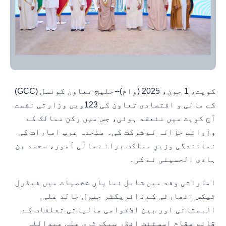
کویت، 1 جون، 2025 (وام)--خلیج تعاون کونسل (GCC)
کے مالی و اقتصادی تعاون کی 123ویں وزارتی نشست
آج کویت میں منعقد ہوئی، جس میں رکن ممالک کے
وزرائے خزانہ نے شرکت کی۔ متحدہ عرب امارات کی
نمائندگی وزیرِ مملکت برائے مالی اُمور، محمد بن
ہادی الحسینی نے کی۔
اماراتی وفد میں شامل نمایاں شخصیات میں فیڈرل
ٹیکس اتھارٹی کے ڈائریکٹر جنرل خالد علی
البستانی اور بین الاقوامی مالیاتی تعلقات کے
قائم مقام اسسٹنٹ انڈر سیکرٹری علی عبداللہ