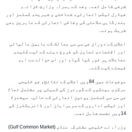
شرفی شامل تھے۔ وفد کے ہمراہ وزارتِ خزانہ،
فیڈرل ٹیکس اتھارٹی، شناختی و شہریت، کسٹمز اور
بندرگاہی سلامتی کی وفاقی اتھارٹی کے ماہرین بھی
شریک ہوئے۔
اجلاس کے دوران جی سی سی ممالک کے مابین مالیاتی
اور اقتصادی تعاون کو فروغ دینے کے لیے کلیدی
معاملات پر غور کیا گیا، اور اس حوالے سے اہم
فیصلے کیے گئے۔
موضوعات میں 84ویں اجلاس کے نتائج، جو خلیجی
مرکزی بینکوں کے گورنرز کی کمیٹی پر مشتمل تھا؛
جی سی سی کسٹمز یونین اتھارٹی کے حالیہ سیشنز؛
اور ٹیکس اداروں کے سربراہان اور ڈائریکٹرز کی
14ویں نشست شامل تھے۔
وزراء نے خلیجی مشترکہ منڈی (Gulf Common Market)