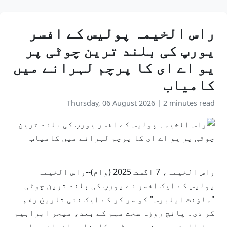
راس الخیمہ پولیس کے افسر
یورپ کی بلند ترین چوٹی پر
یو اے ای کا پرچم لہرانے میں
کامیاب
Thursday, 06 August 2026
|
2 minutes read
راس الخیمہ، 7 اگست 2025 (وام)--راس الخیمہ
پولیس کے ایک افسر نے یورپ کی بلند ترین چوٹی
"ماؤنٹ ایلبرس" کو سر کر کے ایک نئی تاریخ رقم
کر دی۔ پانچ روزہ سخت مہم کے بعد، میجر ابراہیم
سیف المزروعی نے یہ عظیم کارنامہ انجام دیا