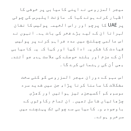
میجر المزروعی نے اپنی کامیابی پر خوشی کا
اظہار کرتے ہوئے کہا کہ ماؤنٹ ایلبرس کی چوٹی
پر UAE کا پرچم اور راس الخیمہ پولیس کا نشان
لہرانا ان کے لیے بڑے فخر کی بات ہے۔ انہوں نے
اس عالمی چیلنج میں مدد فراہم کرنے پر پولیس
قیادت کا شکریہ ادا کیا اور کہا کہ یہ کامیابی
اُن کے عزم اور بلند حوصلے کی علامت ہے، جو آئندہ
بھی اُن کی رہنمائی کرے گا۔
اس مہم کے دوران میجر المزروعی کو کئی سخت
مشکلات کا سامنا کرنا پڑا، جن میں شدید سرد
موسم، کم آکسیجن، تیز ہوائیں اور کھڑی
چڑھائیاں شامل تھیں۔ ان تمام رکاوٹوں کے
باوجود، وہ کامیابی سے چوٹی تک پہنچنے میں
سرخرو ہوئے۔