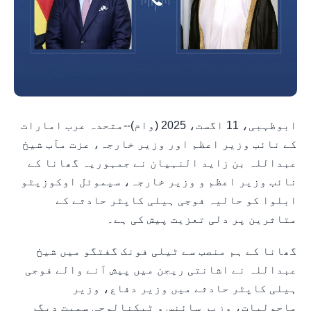
ابوظہبی، 11 اگست، 2025 (وام)--متحدہ عرب امارات
کے نائب وزیر اعظم اور وزیر خارجہ، عزت مآب شیخ
عبداللہ بن زاید النہیان نے جمہوریہ گھانا کے
نائب وزیر اعظم و وزیر خارجہ، سیموئل اوکوزیٹو
ابلوا کو حالیہ فوجی ہیلی کاپٹر حادثے کے
متاثرین پر دلی تعزیت پیش کی ہے۔
گھانا کے ہم منصب سے ٹیلی فونک گفتگو میں شیخ
عبداللہ نے اشانتی ریجن میں پیش آنے والے فوجی
ہیلی کاپٹر حادثے میں وزیر دفاع، وزیر
ماحولیات، وزیر سائنس و ٹیکنالوجی سمیت دیگر