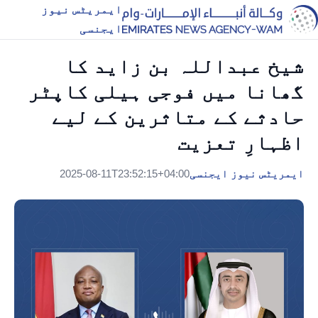
ایمریٹس نیوز
ایجنسی
شیخ عبداللہ بن زاید کا
گھانا میں فوجی ہیلی کاپٹر
حادثے کے متاثرین کے لیے
اظہارِ تعزیت
ایمریٹس نیوز ایجنسی
2025-08-11T23:52:15+04:00