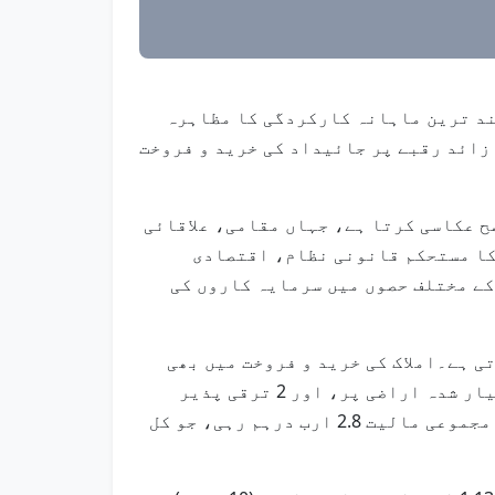
ے نے جولائی 2025 کے دوران رواں سال کی بلند ترین ماہانہ کارکردگی کا مظاہرہ
نزیکشنز مکمل ہوئی، اور 23.2 ملین اسکوائر فٹ سے زائد رقبے پر جائیداد کی خرید و فروخت
 عکاسی کرتا ہے، جہاں مقامی، علاقائی
کا مستحکم قانونی نظام، اقتصادی
کے مختلف حصوں میں سرمایہ کاروں کی
 کرتی ہے۔املاک کی خرید و فروخت میں بھی
متنوع سرمایہ کاری دیکھی گئی، جس میں 857 رہائشی و تجارتی پلاٹس، 332 یونٹس ٹاورز میں، 312 تیار شدہ اراضی پر، اور 2 ترقی پذیر
اراضی خرید و فروخت شامل ہیں۔ اسی ماہ کے دوران 593 رہن (مارگیج) سودے ریکارڈ کیے گئے، جن کی مجموعی مالیت 2.8 ارب درہم رہی، جو کل