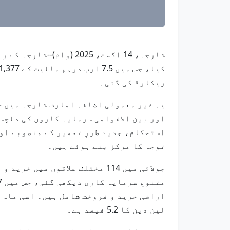
ریکارڈ کی گئی۔
یہ غیر معمولی اضافہ امارت شارجہ میں ج
اور بین الاقوامی سرمایہ کاروں کی دلچس
استحکام، جدید طرزِ تعمیر کے منصوبے او
توجہ کا مرکز بنے ہوئے ہیں۔
جولائی میں 114 مختلف علاقوں 
لین دین کا 5.2 فیصد ہے۔