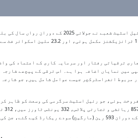
شارجہ، 14 اگست، 2025 (وام)--شارجہ کے رئیل اسٹیٹ شعب
کیا، جس میں 7.5 ارب درہم مالیت کے 11,377 ٹرا
اری ترقیاتی رفتار اور سرمایہ کاری کے اعتماد کی واضح
پی میں نمایاں اضافہ ہوا ہے۔ اس ترقی کے پیچھے شارجہ 
ر مربوط انفراسٹرکچر جیسے عوامل شامل ہیں، جو شارجہ 
میں خرید و فروخت ہوئی، جو رئیل اسٹیٹ سرگرمی کی وسعت کو ظاہر