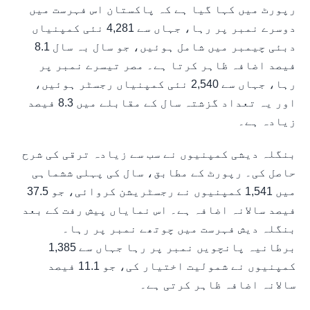
رپورٹ میں کہا گیا ہے کہ پاکستان اس فہرست میں
دوسرے نمبر پر رہا، جہاں سے 4,281 نئی کمپنیاں
دبئی چیمبر میں شامل ہوئیں، جو سال بہ سال 8.1
فیصد اضافہ ظاہر کرتا ہے۔ مصر تیسرے نمبر پر
رہا، جہاں سے 2,540 نئی کمپنیاں رجسٹر ہوئیں،
اور یہ تعداد گزشتہ سال کے مقابلے میں 8.3 فیصد
زیادہ ہے۔
بنگلہ دیشی کمپنیوں نے سب سے زیادہ ترقی کی شرح
حاصل کی۔ رپورٹ کے مطابق، سال کی پہلی ششماہی
میں 1,541 کمپنیوں نے رجسٹریشن کروائی، جو 37.5
فیصد سالانہ اضافہ ہے۔ اس نمایاں پیش رفت کے بعد
بنگلہ دیش فہرست میں چوتھے نمبر پر رہا۔
برطانیہ پانچویں نمبر پر رہا جہاں سے 1,385
کمپنیوں نے شمولیت اختیار کی، جو 11.1 فیصد
سالانہ اضافہ ظاہر کرتی ہے۔