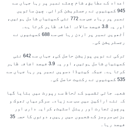
اعداد کے مطابق، شام چھٹے نمبر پر رہا جہاں سے
945 کمپنیوں نے رجسٹریشن کرائی۔ چین ساتویں
نمبر پر رہا، جس سے 772 نئی کمپنیاں شامل ہوئیں،
اور یہ 3.8 فیصد سالانہ اضافہ ظاہر کرتا ہے۔
آٹھویں نمبر پر اردن رہا جس سے 688 کمپنیوں نے
رجسٹریشن کی۔
ترکی نے نویں پوزیشن حاصل کی، جہاں سے 642 نئی
کمپنیاں شامل ہوئیں، اور یہ 3.9 فیصد اضافہ ظاہر
کرتا ہے۔ جبکہ کینیڈا دسویں نمبر پر رہا جہاں سے
535 کمپنیوں نے رکنیت حاصل کی۔
شعبہ جاتی تقسیم کے لحاظ سے رپورٹ میں بتایا گیا
کہ نئے اراکین میں سب سے زیادہ سرگرمیاں تھوک و
پرچون تجارت اور ریئل اسٹیٹ، کرایہ داری اور
بزنس سروسز کے شعبوں میں رہیں، دونوں کا حصہ 35
فیصد رہا۔