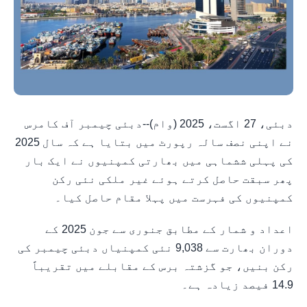
دبئی، 27 اگست، 2025 (وام)--دبئی چیمبر آف کامرس
نے اپنی نصف سالہ رپورٹ میں بتایا ہے کہ سال 2025
کی پہلی ششماہی میں بھارتی کمپنیوں نے ایک بار
پھر سبقت حاصل کرتے ہوئے غیر ملکی نئی رکن
کمپنیوں کی فہرست میں پہلا مقام حاصل کیا۔
اعداد و شمار کے مطابق جنوری سے جون 2025 کے
دوران بھارت سے 9,038 نئی کمپنیاں دبئی چیمبر کی
رکن بنیں، جو گزشتہ برس کے مقابلے میں تقریباً
14.9 فیصد زیادہ ہے۔