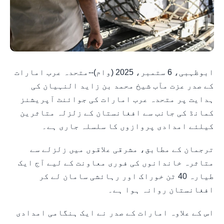
ابوظہبی، 6 ستمبر، 2025 (وام)--متحدہ عرب امارات
کے صدر عزت مآب شیخ محمد بن زاید النہیان کی
ہدایت پر متحدہ عرب امارات کی جوائنٹ آپریشنز
کمانڈ کی جانب سے افغانستان کے زلزلہ متاثرین
کیلئے امدادی پروازوں کا سلسلہ جاری ہے۔
ترجمان کے مطابق، مشرقی علاقوں میں زلزلے سے
متاثرہ خاندانوں کی فوری معاونت کے لیے آج ایک
طیارہ 40 ٹن خوراک اور رہائشی سامان لے کر
افغانستان روانہ ہوا ہے۔
اس کے علاوہ امارات کے صدر نے ایک ہنگامی امدادی