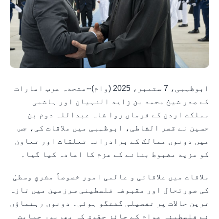
ابوظہبی، 7 ستمبر، 2025 (وام)--متحدہ عرب امارات
کے صدر شیخ محمد بن زاید النہیان اور ہاشمی
مملکت اردن کے فرماں روا شاہ عبداللہ دوم بن
حسین نے قصر الشاطی، ابوظہبی میں ملاقات کی، جس
میں دونوں ممالک کے برادرانہ تعلقات اور تعاون
کو مزید مضبوط بنانے کے عزم کا اعادہ کیا گیا۔
ملاقات میں علاقائی و عالمی امور خصوصاً مشرقِ وسطیٰ
کی صورتحال اور مقبوضہ فلسطینی سرزمین میں تازہ
ترین حالات پر تفصیلی گفتگو ہوئی۔ دونوں رہنماؤں
نے فلسطینی عوام کے جائز حقوق کی بھرپور حمایت