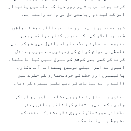
کرتے ہوئے اس بات پر زور دیا کہ خطے میں پائیدار
امن کے لیے دو ریاستی حل ہی واحد راستہ ہے۔
شیخ محمد بن زاید اور شاہ عبداللہ دوم نے واضح
طور پر اعلان کیا کہ مغربی کنارے یا کسی بھی
مقبوضہ فلسطینی علاقے کو اسرائیل میں ضم کرنے یا
فلسطینی عوام کو ان کی زمینوں سے جبری بے دخل
کرنے کی کسی بھی کوشش کو قبول نہیں کیا جا سکتا۔
انہوں نے اسرائیلی توسیع پسندانہ آبادکاری
پالیسیوں اور خطے کی خودمختاری کو خطرے میں
ڈالنے والے بیانات کو بھی یکسر مسترد کر دیا۔
دونوں رہنماؤں نے قریبی مشاورت اور ہم آہنگی
جاری رکھنے پر اتفاق کیا تاکہ بدلتی ہوئی
علاقائی صورتحال کے پیشِ نظر مشترکہ مؤقف کو
مضبوط بنایا جا سکے۔