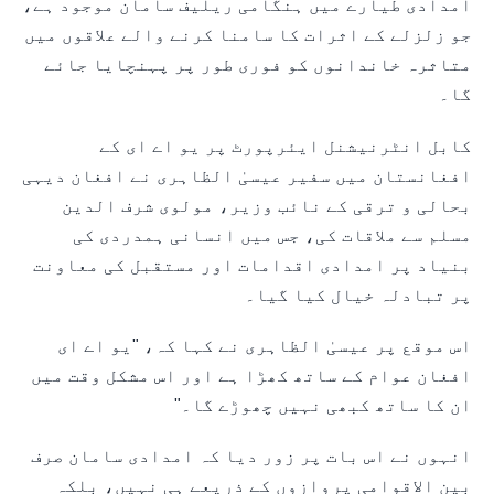
امدادی طیارے میں ہنگامی ریلیف سامان موجود ہے،
جو زلزلے کے اثرات کا سامنا کرنے والے علاقوں میں
متاثرہ خاندانوں کو فوری طور پر پہنچایا جائے
گا۔
کابل انٹرنیشنل ایئرپورٹ پر یو اے ای کے
افغانستان میں سفیر عیسیٰ الظاہری نے افغان دیہی
بحالی و ترقی کے نائب وزیر، مولوی شرف الدین
مسلم سے ملاقات کی، جس میں انسانی ہمدردی کی
بنیاد پر امدادی اقدامات اور مستقبل کی معاونت
پر تبادلہ خیال کیا گیا۔
اس موقع پر عیسیٰ الظاہری نے کہا کہ، "یو اے ای
افغان عوام کے ساتھ کھڑا ہے اور اس مشکل وقت میں
ان کا ساتھ کبھی نہیں چھوڑے گا۔"
انہوں نے اس بات پر زور دیا کہ امدادی سامان صرف
بین الاقوامی پروازوں کے ذریعے ہی نہیں، بلکہ