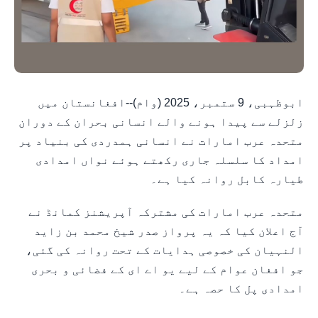
ابوظہبی، 9 ستمبر، 2025 (وام)--افغانستان میں
زلزلے سے پیدا ہونے والے انسانی بحران کے دوران
متحدہ عرب امارات نے انسانی ہمدردی کی بنیاد پر
امداد کا سلسلہ جاری رکھتے ہوئے نواں امدادی
طیارہ کابل روانہ کیا ہے۔
متحدہ عرب امارات کی مشترکہ آپریشنز کمانڈ نے
آج اعلان کیا کہ یہ پرواز صدر شیخ محمد بن زاید
النہیان کی خصوصی ہدایات کے تحت روانہ کی گئی،
جو افغان عوام کے لیے یو اے ای کے فضائی و بحری
امدادی پل کا حصہ ہے۔