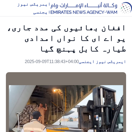
ایمریٹس نیوز
ایجنسی
افغان بھائیوں کی مدد جاری،
یو اے ای کا نواں امدادی
طیارہ کابل پہنچ گیا
ایمریٹس نیوز ایجنسی
2025-09-09T11:38:43+04:00