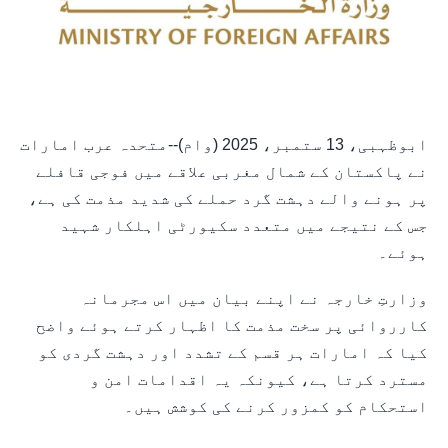
ابوظہبی، 13 ستمبر، 2025 (وام)--متحدہ عرب امارات
نے پاکستان کے شمال مغربی علاقے میں فوجی قافلے
پر ہونے والے دہشت گرد حملے کی شدید مذمت کی ہے،
جس کے نتیجے میں متعدد سکیورٹی اہلکار شہید
ہوئے۔
وزارتِ خارجہ نے اپنے بیان میں اس مجرمانہ
کارروائی پر سخت مذمت کا اظہار کرتے ہوئے واضح
کیا کہ امارات ہر قسم کے تشدد اور دہشت گردی کو
مسترد کرتا ہے، کیونکہ یہ اقدامات امن و
استحکام کو کمزور کرنے کی کوشش ہیں۔