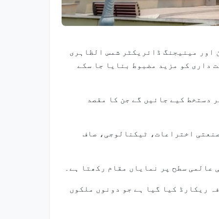
س چیئرمین اور مینیجنگ ڈائریکٹر شمس الظاہری
تصادی شراکت داری کو مزید مضبوط بنایا جا سکے
 دستخط کیے جائیں گے جن کا مقصد
قابل تجدید توانائی، صنعتی اختراعات، ٹیکنالوجی، صاف
ی عالمی سطح پر نمایاں مقام رکھتا ہے۔
سرگرمیوں میں سال 2025 کے ابتدائی آٹھ ماہ کے دوران 17 فیصد اضافہ ریکارڈ کیا گیا ہے جو دونوں ملکوں