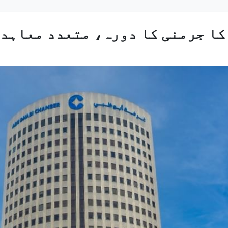
کا جرمنی کا دورہ، متعدد معاہدو