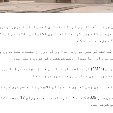
، 2025 (وام)--ابوظہبی چیمبر آف کامرس اینڈ انڈسٹری کے سیکنڈ وائ
 ایک وفد 15 سے 18 ستمبر تک جرمنی کا دورہ کرے گا تاکہ بین الاقوامی اق
گے بڑھایا جا سکے۔
کے تناظر میں ہو رہا ہے اور اس دوران متعدد معاہدوں پر
بوں اور پائیداری کی کوششوں کو فروغ دینا ہے۔
وفد چھوٹے اور درمیانے درجے کے کاروباروں (SMEs) کو بااختیار بنانے، 
 شعبوں میں تعاون بڑھانے پر توجہ دے گا۔
عبے میں بھی تعاون کے مواقع تلاش کرے گا، جس میں جرمن
ابوظہبی میں جرمن کاروباری 
ی کرتا ہے۔