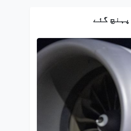
پہنچ گئے