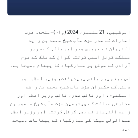
ابوظہبی، 21 ستمبر، 2024 (وام)--متحدہ عرب
امارات کے صدر عزت مآب شیخ محمد بن زاید
النہیان نے عبوری صدر اور مالی کے سربراہ
مملکت کرنل اسمی گوئٹا کو ان کے ملک کے یوم
آزادی کے موقع پر مبارکباد کا پیغام بھیجا ہے۔
اس موقع پر، وائس پریذیڈنٹ، وزیر اعظم اور
دبئی کے حکمران عزت مآب شیخ محمد بن راشد
المکتوم، اور نائب صدر، نائب وزیر اعظم اور
صدارتی عدالت کے چیئرمین عزت مآب شیخ منصور بن
زاید النہیان نے بھی کرنل گوئٹا اور وزیر اعظم
عبدالولی میگا کو مبارکباد کے پیغامات بھیجے
ہیں۔