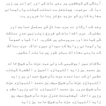
آہنگی کی کوششوں پر بھی بات کی اور اس امر پر زور
دیا کہ موجودہ چیلنجز سے نمٹنے کیلئے پارلیمانی
سفارت کاری کو مزید مؤثر بنانا ضروری ہے۔
وفد کے ارکان نے عرب مسائل کی مسلسل حمایت اور
مشترکہ عرب اقدامات کو فروغ دینے میں صدرِ مملکت
کی قیادت اور سرپرستی پر شکریہ ادا کیا، خصوصاً
پارلیمانی روابط کے میدان میں، تاکہ عرب ممالک
کے باہمی مفادات بہتر طور پر سامنے آ سکیں۔
ملاقات میں ابوظہبی کے ولی عہد عزت مآب شیخ خالد
بن محمد بن زاید النہیان، العین و الظفرة کیلئے
حکمران کے نمائندے عزت مآب شیخ حمدان بن زاید
النہیان، عزت مآب شیخ سیف بن محمد النہیان، عزت
مآب شیخ سرور بن محمد النہیان، نائب وزیراعظم و
وزیرِ داخلہ لیفٹیننٹ جنرل عزت مآب شیخ سیف بن
زاید النہیان، عزت مآب شیخ حامد بن زاید