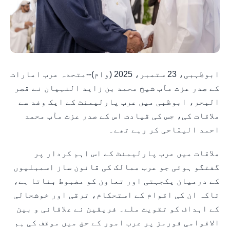
ابوظہبی، 23 ستمبر، 2025 (وام)--متحدہ عرب امارات
کے صدر عزت مآب شیخ محمد بن زاید النہیان نے قصر
البحر، ابوظبی میں عرب پارلیمنٹ کے ایک وفد سے
ملاقات کی، جس کی قیادت اس کے صدر عزت مآب محمد
احمد الیمّاحی کر رہے تھے۔
ملاقات میں عرب پارلیمنٹ کے اس اہم کردار پر
گفتگو ہوئی جو عرب ممالک کی قانون ساز اسمبلیوں
کے درمیان یکجہتی اور تعاون کو مضبوط بناتا ہے،
تاکہ ان کی اقوام کے استحکام، ترقی اور خوشحالی
کے اہداف کو تقویت ملے۔ فریقین نے علاقائی و بین
الاقوامی فورمز پر عرب امور کے حق میں موقف کی ہم