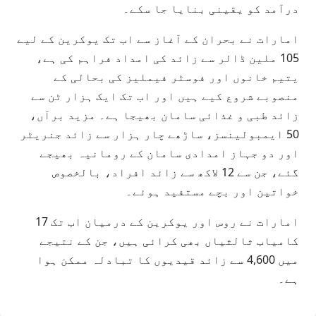
درآمد کو یقینی بنایا جا سکے۔
امارات نے بحران کے آغاز سے اب تک یوکرین کے لیے
105 ملین ڈالر سے زائد کی امداد فراہم کی ہے،
یتیم خانوں اور فوسٹر فیملیز کی بحالی کے
منصوبے شروع کیے ہیں اور اب تک ایک ہزار ٹن سے
زائد طبی و غذائی سامان بھیجا ہے۔ مزید برآں،
50 ایمبولینسز، ساڑھے چار ہزار سے زائد جنریٹر
اور دو جہاز امدادی سامان کے رومانیہ بھیجے
گئے، جن سے 12 لاکھ سے زائد افراد، بالخصوص
خواتین اور بچے مستفید ہوئے۔
امارات نے روس اور یوکرین کے درمیان اب تک 17
کامیاب ثالثیاں بھی کرائی ہیں، جن کے نتیجے
میں 4,600 سے زائد قیدیوں کا تبادلہ ممکن ہوا
ہے۔