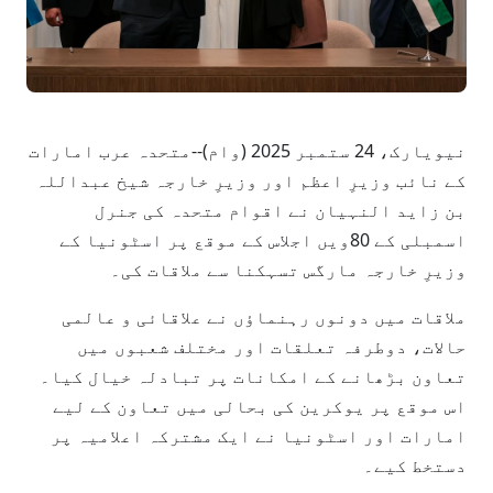
نیویارک، 24 ستمبر 2025 (وام)--متحدہ عرب امارات
کے نائب وزیرِ اعظم اور وزیرِ خارجہ شیخ عبداللہ
بن زاید النہیان نے اقوام متحدہ کی جنرل
اسمبلی کے 80ویں اجلاس کے موقع پر اسٹونیا کے
وزیرِ خارجہ مارگس تسہکنا سے ملاقات کی۔
ملاقات میں دونوں رہنماؤں نے علاقائی و عالمی
حالات، دوطرفہ تعلقات اور مختلف شعبوں میں
تعاون بڑھانے کے امکانات پر تبادلہ خیال کیا۔
اس موقع پر یوکرین کی بحالی میں تعاون کے لیے
امارات اور اسٹونیا نے ایک مشترکہ اعلامیہ پر
دستخط کیے۔