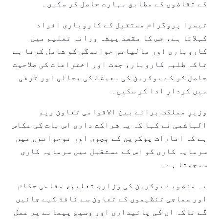
کے تقاضوں کے مطابق مہارت حاصل کر سکیں۔
تیسرا پروگرام مستقبل کے کاروباری افراد
کہلاتا ہے، جس کا مقصد پیشہ ورانہ تعلیم میں
کاروباری اور مالیاتی خواندگی کو شامل کرنا ہے
تاکہ طلبہ کاروبار، جدت اور اختراعات کی صلاحیت
حاصل کر کے یوکرین کی معیشت کی بحالی اور ترقی
میں کردار ادا کر سکیں۔
وزیرِ مملکت برائے بین الاقوامی تعاون ریِم
الہاشمی نے کہا کہ یہ شراکت داری اس بات کی عکاس
ہے کہ امارات یوکرین کے بچوں اور نوجوانوں میں
سرمایہ کاری کو اس کے مستقبل میں سرمایہ کاری
سمجھتا ہے۔
یہ منصوبے یوکرین کی وزارتِ تعلیم، مقامی حکام
اور سماجی تنظیموں کے تعاون سے نافذ کیے جائیں
گے تاکہ ان کی پائیداری اور وسیع پیمانے پر عمل