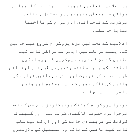
یہ اعلامیہ تعلیم، ڈیجیٹل مہارت اور کاروباری
مواقع سے متعلق منصوبوں پر مشتمل ہے تاکہ
یوکرین کے نوجوانوں اور عوام کو بااختیار
بنایا جا سکے۔
اعلامیے کے تحت تین بڑے پروگرام شروع کیے جائیں
گے۔ پہلے مرحلے میں ایجو ہب مراکز قائم کیے
جائیں گے جن کے ذریعے یوکرین کے پری اسکول
اساتذہ کو جدید سائنسی تدریسی طریقے، ابتدائی
طبی امداد کی تربیت اور نئی سہولتیں فراہم کی
جائیں گی تاکہ بچوں کے لیے محفوظ اور جامع
ماحول بنایا جا سکے۔
دوسرا پروگرام کوڈنگ یونیکارنز ہے، جس کے تحت
نوجوانوں خصوصاً لڑکیوں کو سائنس اور کمپیوٹر
کوڈنگ کی تربیت دی جائے گی اور ان کے لیے کلب
قائم کیے جائیں گے تاکہ وہ مستقبل کی ملازمتوں