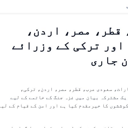
 قطر، مصر، اردن،
اور ترکی کے وزرائے
ن جاری
م)--متحدہ عرب امارات، سعودی عرب، قطر، مصر، اردن، ترکی،
ک مشترکہ بیان میں غزہ جنگ کے خاتمے کے لیے
وششوں کا خیرمقدم کیا ہے اور امن کے قیام کے لیے