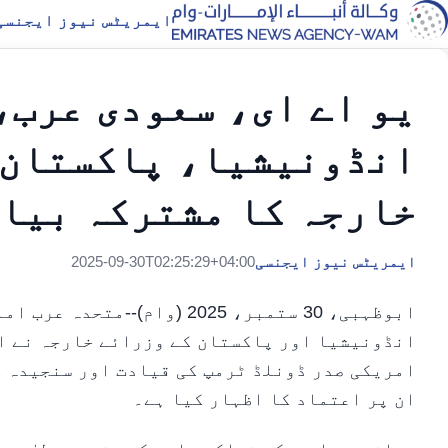
ایمریٹس نیوز ایجنسی
یو اے ای، سعودی عرب،
انڈونیشیا، پاکستان 
خارجہ کا مشترکہ بیا
ایمریٹس نیوز ایجنسی
2025-09-30T02:25:29+04:00
ابوظہبی، 30 ستمبر، 2025 (وا
انڈونیشیا اور پاکستان کے وزرائے خارجہ نے ای
امریکی صدر ڈونلڈ ٹرمپ کی قیادت اور سنجیدہ ک
ان پر اعتماد کا اظہار کیا ہے۔