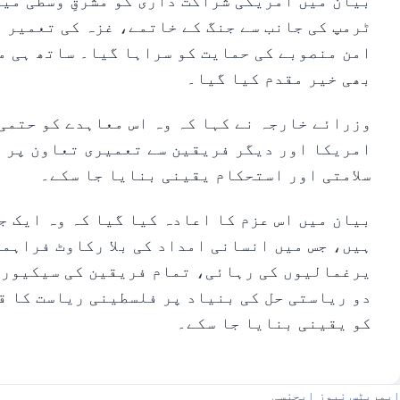
بیان میں امریکی شراکت داری کو مشرقِ وسطیٰ می
ٹرمپ کی جانب سے جنگ کے خاتمے، غزہ کی تعمیر 
امن منصوبے کی حمایت کو سراہا گیا۔ ساتھ ہی مغ
بھی خیر مقدم کیا گیا۔
وزرائے خارجہ نے کہا کہ وہ اس معاہدے کو حتمی
امریکا اور دیگر فریقین سے تعمیری تعاون پر آ
سلامتی اور استحکام یقینی بنایا جا سکے۔
بیان میں اس عزم کا اعادہ کیا گیا کہ وہ ایک ج
ہیں، جس میں انسانی امداد کی بلا رکاوٹ فراہم
یرغمالیوں کی رہائی، تمام فریقین کی سیکیورٹی
دو ریاستی حل کی بنیاد پر فلسطینی ریاست کا ق
کو یقینی بنایا جا سکے۔
ایمریٹس نیوز ایجنسی