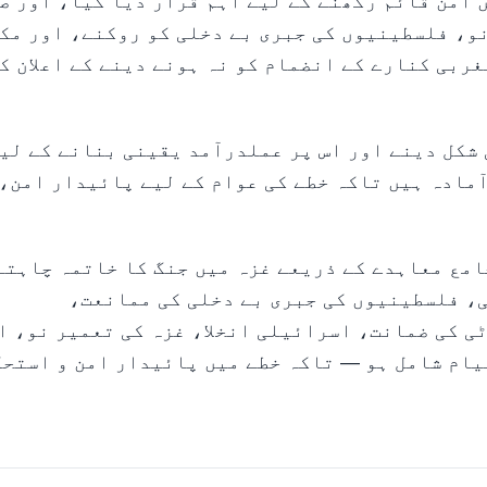
ں امن قائم رکھنے کے لیے اہم قرار دیا گیا، اور ص
نو، فلسطینیوں کی جبری بے دخلی کو روکنے، اور مک
ربی کنارے کے انضمام کو نہ ہونے دینے کے اعلان ک
 شکل دینے اور اس پر عملدرآمد یقینی بنانے کے لی
مادہ ہیں تاکہ خطے کی عوام کے لیے پائیدار امن،
امع معاہدے کے ذریعے غزہ میں جنگ کا خاتمہ چاہتے
ی، فلسطینیوں کی جبری بے دخلی کی ممانعت،
 کی ضمانت، اسرائیلی انخلا، غزہ کی تعمیر نو، ا
یام شامل ہو — تاکہ خطے میں پائیدار امن و استح