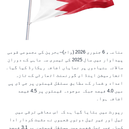
منامہ، 6 جنوری 2026 (وام)--بحرین کی مجموعی قومی
پیداوار میں سال 2025 کی تیسری سہ ماہی کے دوران
سالانہ بنیادوں پر نمایاں اضافہ ریکارڈ کیا گیا۔
انفارمیشن اینڈ ای گورنمنٹ اتھارٹی کے تازہ
اعداد و شمار کے مطابق مستقل قیمتوں پر جی ڈی پی
میں 4.0 فیصد جبکہ موجودہ قیمتوں پر 4.5 فیصد
اضافہ ہوا۔
رپورٹ میں بتایا گیا ہے کہ اس معاشی ترقی میں
تیل اور غیر تیل دونوں شعبوں نے مثبت کردار ادا
کیا۔ غیر تیل شعبے میں مستقل قیمتوں پر 3.1 فیصد