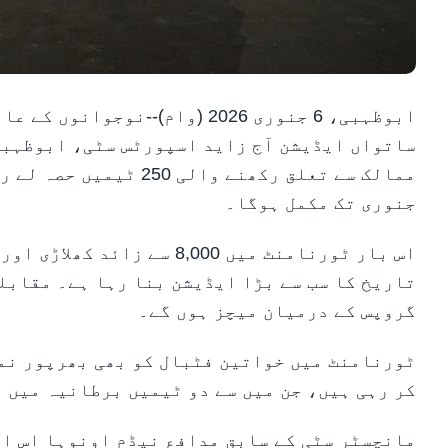
ابوظہبی، 6 جنوری 2026 (وام)--
جنوری تک مکمل ہوگا۔
اس بار ٹورنامنٹ میں 8,000 
گروپس کے درمیان میچز ہوں گے۔
کر رہی ہیں، جن میں سے دو ٹیمیں برطانیہ میں 
مانچسٹر سٹی کے سابق مدافع نیڈم اونوہا اس ای