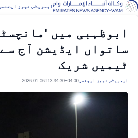
ایمریٹس نیوز ایجنسی
ابوظہبی میں 'مانچسٹر
ٹیمیں شریک
ایمریٹس نیوز ایجنسی
2026-01-06T13:34:30+04:00