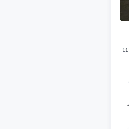
ممالک سے تعلق رکھنے والی 250 ٹیمیں حصہ لے رہی ہیں۔ یہ ٹورنامنٹ تین روز تک جاری رہے گا اور 11
کت