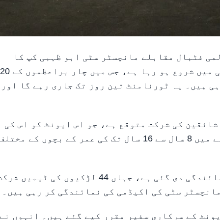
نوجوانوں کے عالمی فٹبال مقابلے مانچسٹر سٹی ابو ظہبی کپ کا
ساتواں ایڈیشن آج زاید اسپورٹس سٹی، ابوظہبی میں شروع ہو رہا ہے، جس میں چار براعظموں کے 20
سے زائد کھلاڑی اور شائقین کی شرکت متوقع ہے، جو اس ایونٹ کو اس کی
تاریخ کا سب سے بڑا ایڈیشن بنا رہا ہے۔ مقابلے میں 8 سال سے 16 سال تک کی عمر کے بچوں کے مختلف
ٹورنامنٹ میں خواتین فٹبال کو بھی بھرپور نمائندگی دی گئی ہے، جہاں 44 لڑکیوں کی ٹیمیں شر
مانچسٹر سٹی کی اکیڈمی کی نمائندگی کر رہی ہیں۔
ونٹ کے سرکاری سفیر مقرر کیے گئے ہیں۔ انہوں نے