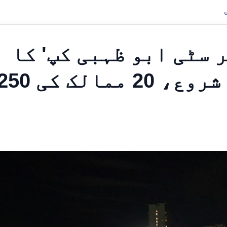
 سٹی ابو ظہبی کپ' کا
ساتواں ایڈیشن آج سے شروع، 20 ممالک کی 