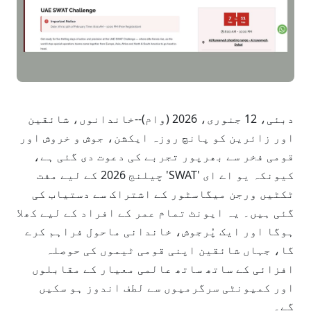
دبئی، 12 جنوری، 2026 (وام)--خاندانوں، شائقین
اور زائرین کو پانچ روزہ ایکشن، جوش و خروش اور
قومی فخر سے بھرپور تجربے کی دعوت دی گئی ہے،
کیونکہ یو اے ای 'SWAT' چیلنج 2026 کے لیے مفت
ٹکٹیں ورجن میگاسٹور کے اشتراک سے دستیاب کی
گئی ہیں۔ یہ ایونٹ تمام عمر کے افراد کے لیے کھلا
ہوگا اور ایک پُرجوش، خاندانی ماحول فراہم کرے
گا، جہاں شائقین اپنی قومی ٹیموں کی حوصلہ
افزائی کے ساتھ ساتھ عالمی معیار کے مقابلوں
اور کمیونٹی سرگرمیوں سے لطف اندوز ہو سکیں
گے۔