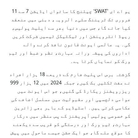
یو اے ای 'SWAT' چیلنج کا ساتواں ایڈیشن 7 سے 11
فروری تک ٹریننگ سٹی، الرویہ، دبئی میں منعقد
کیا جائے گا، جس میں دنیا بھر سے ایلیٹ پولیس،
ریپڈ انٹروینشن اور ٹیکٹیکل ٹیمیں شرکت کریں
گی۔ یہ عالمی ایونٹ قانون نافذ کرنے والے
اداروں کی پیشہ ورانہ مہارت، نظم و ضبط اور ٹیم
ورک کو نمایاں کرتا ہے۔
گزشتہ برس اس پلیٹ فارم کے ذریعے 18 ہزار افراد
نے مفت ٹکٹیں بک کیں، جبکہ 2024 میں 12 ہزار 999
ریزرویشنز ریکارڈ کی گئیں، جو اس ایونٹ میں
عوامی دلچسپی اور مقبولیت میں مسلسل اضافے کی
عکاسی کرتی ہیں۔ اسٹیڈیم کے باہر بھی زائرین
کو خصوصی پولیس آپریشنز کے پس منظر میں درکار
مہارت، ٹیم ورک اور درستگی کو قریب سے دیکھنے
کا موقع ملے گا، جو ایک جشن جیسے ماحول میں پیش