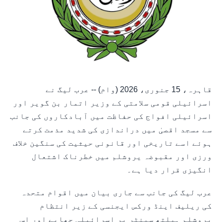
قاہرہ، 15 جنوری، 2026 (وام) -- عرب لیگ نے
اسرائیلی قومی سلامتی کے وزیر اتمار بن گویر اور
اسرائیلی افواج کی حفاظت میں آبادکاروں کی جانب
سے مسجد اقصیٰ میں دراندازی کی شدید مذمت کرتے
ہوئے اسے تاریخی اور قانونی حیثیت کی سنگین خلاف
ورزی اور مقبوضہ یروشلم میں خطرناک اشتعال
انگیزی قرار دیا ہے۔
عرب لیگ کی جانب سے جاری بیان میں اقوام متحدہ
کی ریلیف اینڈ ورکس ایجنسی کے زیر انتظام
یروشلم ہیلتھ سینٹر پر اسرائیلی چھاپے اور اس