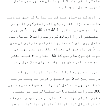
صنعتی انٹرنیٹ 41 اہم صنعتی شعبوں میں مکمل
کوریج حاصل کر چکا ہے۔
وزارت کے ترجمان شیے کن نے بتایا کہ چین نے دنیا
کا سب سے بڑا انفارمیشن انفراسٹرکچر قائم کر
لیا ہے، جس میں تقریباً 48 لاکھ 40 ہزار 5 جی بیس
اسٹیشنز اور 1 ارب 20 کروڑ سے زائد 5 جی صارفین
شامل ہیں۔ ان کے مطابق انفرادی صارفین کی سطح
پر 5 جی صارفین کی تعداد ملک بھر میں مجموعی
موبائل فون صارفین کا 65 اعشاریہ 9 فیصد بنتی
ہے، جو عالمی سطح پر ایک نمایاں سنگِ میل ہے۔
انہوں نے مزید کہا کہ تکنیکی آزمائشوں کے
ذریعے چین نے 6 جی تحقیق و ترقی کے پہلے مرحلے
کو کامیابی سے مکمل کر لیا ہے، جس کے نتیجے میں
300 سے زائد کلیدی 6 جی ٹیکنالوجیز پر مشتمل
ذخیرہ تیار ہوا، جبکہ حال ہی میں دوسرے مرحلے
کے ٹیکنیکل ٹرائلز کا آغاز کر دیا گیا ہے، جو