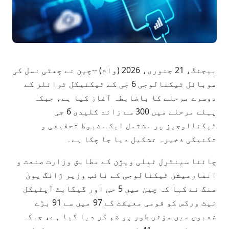
بیجنگ، 21 جنوری، 2026 (وام) --چین نے چھٹی نسل کی
موبائل ٹیکنالوجی 6 جی کے ٹیکنیکل ٹرائلز کے
دوسرے مرحلے کا باضابطہ آغاز کیا ہے، جبکہ
پہلے مرحلے میں 300 سے زائد کلیدی 6 جی
ٹیکنالوجیز پر مشتمل ایک مضبوط تحقیقی و
تکنیکی ذخیرہ تشکیل دیا جا چکا ہے۔
چائنا سینٹرل ٹیلی ویژن کے مطابق وزارت صنعت و
انفارمیشن ٹیکنالوجی کے نائب وزیر ژانگ یون
منگ نے کہا کہ چین میں 5 جی اور گیگابٹ آپٹیکل
نیٹ ورکس کو قومی معیشت کے 97 میں سے 91 بڑے
شعبوں میں مؤثر طور پر ضم کر دیا گیا ہے، جبکہ