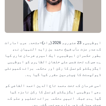
ابوظہبی، 23 جنوری، 2026 (وام)--متحدہ عرب امارات
کے صدر عزت مآب شیخ محمد بن زاید النہیان نے،
بطور حکمران ابوظہبی، ایک امیری فرمان جاری کیا
ہے جس کے تحت شمس علی خلفان الظاہری کو ابوظہبی
ایگزیکٹو کونسل کا رکن اور محکمہ برائے کمیونٹی
ڈیولپمنٹ کا چیئرمین مقرر کیا گیا ہے۔
اسی فرمان کے تحت محمد تاج الدین احمد القاضی کو
بھی ابوظہبی ایگزیکٹو کونسل کا رکن نامزد کیا
گیا ہے، جبکہ انہیں محکمہ برائے تعلیم و علم کے
چیئرمین کی ذمہ داری سونپی گئی ہے۔