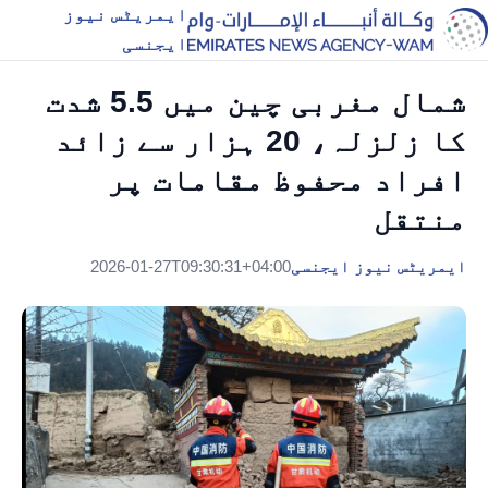
ایمریٹس نیوز
ایجنسی
شمال مغربی چین میں 5.5 شدت
کا زلزلہ، 20 ہزار سے زائد
افراد محفوظ مقامات پر
منتقل
ایمریٹس نیوز ایجنسی
2026-01-27T09:30:31+04:00