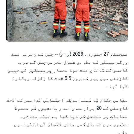
بیجنگ، 27 جنوری، 2026 (وام) -- چین کے زلزلہ نیٹ
ورکس سینٹر کے مطابق شمال مغربی چین کے صوبہ
گانسو کے گانان تبت خود مختار پریفیکچر کی ٹیبو
کاؤنٹی میں پیر کے روز 5.5 شدت کا زلزلہ ریکارڈ
کیا گیا۔
مقامی حکام کا کہنا ہے کہ احتیاطی تدابیر کے تحت
کاؤنٹی کے 20 ہزار سے زائد رہائشیوں کو محفوظ
مقامات پر منتقل کر دیا گیا ہے جبکہ متاثرہ
علاقوں میں تاحال کسی جانی نقصان کی اطلاع نہیں
ملی۔