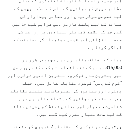
اور جدید و اسمارٹ فارمنگ تکنیکوں کے عملی
مظاہرے پیش کیے جائیں گے۔ اس کے علاوہ بچوں کے
لیے خصوصی سرگرمیاں اور مقامی پیداوار کی
نمائش کے لیے پلیٹ فارمز بھی فراہم کیے جائیں
گے، جن کا مقصد گھریلو بنیادوں پر زراعت کی
حوصلہ افزائی اور قومی مصنوعات کی مسابقت کو
اجاگر کرنا ہے۔
میلے کے مختلف مقابلوں میں مجموعی طور پر
315,000 درہم کے نقد انعامات رکھے گئے ہیں، جن
میں بہترین سدر ٹوکری، بہترین انجیر ٹوکری اور
’’قوم کے پھل‘‘ ٹوکری مقابلہ شامل ہیں، جبکہ
پھلوں اور سبزیوں کی مصنوعات سے متعلق مقابلے
بھی منعقد کیے جائیں گے۔ تمام مقابلوں میں
شفافیت، معیار اور غذائی تحفظ کو یقینی بنانے
کے لیے سخت معیار مقرر کیے گئے ہیں۔
بہترین سدر ٹوکری کا مقابلہ 2 فروری کو منعقد