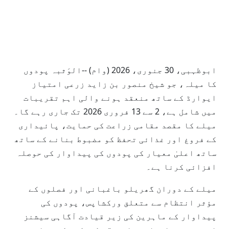
ابوظہبی، 30 جنوری، 2026 (وام) --الوَثبہ پودوں
کا میلہ، جو شیخ منصور بن زاید زرعی امتیاز
ایوارڈ کے ساتھ منعقد ہونے والی اہم تقریبات
میں شامل ہے، 2 سے 13 فروری 2026 تک جاری رہے گا۔
میلے کا مقصد مقامی زراعت کی حمایت، پائیداری
کے فروغ اور غذائی تحفظ کو مضبوط بنانے کے ساتھ
ساتھ اعلیٰ معیار کی پودوں کی پیداوار کی حوصلہ
افزائی کرنا ہے۔
میلے کے دوران گھریلو باغبانی اور فصلوں کے
مؤثر انتظام سے متعلق ورکشاپس، پودوں کی
پیداوار کے ماہرین کی زیر قیادت آگاہی سیشنز