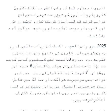
انہوں نے مزید کہا کہ راس الخیمہ اکنامک زون
کاروباری اداروں کو تیزی سے ترقی کے مواقع
فراہم کرنے کے لیے آسان طریقۂ کار، لچکدار حل
اور کاروبار دوست ایکو سسٹم پر توجہ مرکوز کیے
ہوئے ہے۔
2025 میں راس الخیمہ اکنامک زون کے عالمی اثر و
رسوخ کو سرمایہ کاروں کی متنوع بنیاد نے مزید
تقویت دی۔ بھارت 33 فیصد نئی کمپنیوں کے ساتھ سب
سے بڑا ماخذ ملک رہا، جبکہ پاکستان 8 فیصد اور
برطانیہ 7 فیصد کے ساتھ نمایاں رہے۔ مصر اور
فرانس بھی سرفہرست شراکت دار ممالک میں شامل
رہے، جو جنوبی ایشیا، یورپ اور وسیع تر عالمی
کاروباری برادری میں ادارے کی مضبوط کشش کو
اجاگر کرتے ہیں۔