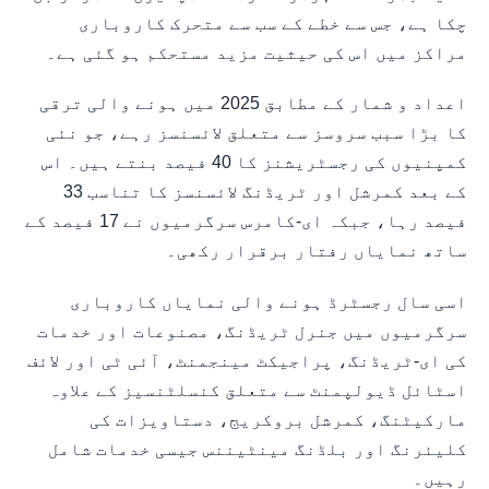
چکا ہے، جس سے خطے کے سب سے متحرک کاروباری
مراکز میں اس کی حیثیت مزید مستحکم ہو گئی ہے۔
اعداد و شمار کے مطابق 2025 میں ہونے والی ترقی
کا بڑا سبب سروسز سے متعلق لائسنسز رہے، جو نئی
کمپنیوں کی رجسٹریشنز کا 40 فیصد بنتے ہیں۔ اس
کے بعد کمرشل اور ٹریڈنگ لائسنسز کا تناسب 33
فیصد رہا، جبکہ ای-کامرس سرگرمیوں نے 17 فیصد کے
ساتھ نمایاں رفتار برقرار رکھی۔
اسی سال رجسٹرڈ ہونے والی نمایاں کاروباری
سرگرمیوں میں جنرل ٹریڈنگ، مصنوعات اور خدمات
کی ای-ٹریڈنگ، پراجیکٹ مینجمنٹ، آئی ٹی اور لائف
اسٹائل ڈیولپمنٹ سے متعلق کنسلٹنسیز کے علاوہ
مارکیٹنگ، کمرشل بروکریج، دستاویزات کی
کلیئرنگ اور بلڈنگ مینٹیننس جیسی خدمات شامل
رہیں۔