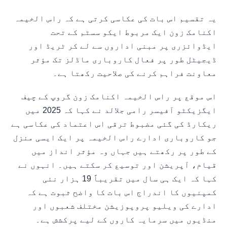
یہ تقسیم اس بات کی عکاسی کرتی ہے کہ راس الخیمہ
اکنامک زون ایک مربوط ایکو سسٹم کے تحت
ایڈوائزری پر مبنی اداروں سے لے کر ٹریڈ اور
ڈیجیٹل طور پر فعال کاروباری ماڈلز تک مؤثر
معاونت فراہم کرنے کی صلاحیت رکھتا ہے۔
اس موقع پر راس الخیمہ اکنامک زون گروپ کے چیف
ایگزیکٹو آفیسر رامی جلالد نے کہا کہ 2025 میں
ریکارڈ کی گئی مضبوط ترقی اس اعتماد کی عکاسی ہے
جو کاروباری ادارے راس الخیمہ پر ایک ایسی منزل
کے طور پر رکھتے ہیں جہاں وہ مؤثر انداز میں
قیام، آپریشن اور توسیع کر سکتے ہیں۔ انہوں نے
کہا کہ ایک ہی سال میں تقریباً 19 ہزار نئی
کمپنیوں کا اندراج اس بات کا واضح ثبوت ہے کہ
ادارے کی ویلیو پروپوزیشن مختلف شعبوں اور
منڈیوں میں سرمایہ کاروں کے لیے پرکشش ہے۔