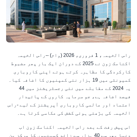
راس الخیمہ، 1 فروری، 2026 (وام) --راس الخیمہ
اکنامک زون نے 2025 کے دوران ایک بار پھر مضبوط
کارکردگی کا مظاہرہ کرتے ہوئے اپنی کاروباری
کمیونٹی میں 19 ہزار نئی کمپنیوں کا اضافہ کیا۔
یہ 2024 کے مقابلے میں نئی رجسٹریشنز میں 44
فیصد اضافہ ہے، جو سرمایہ کاروں کے پائیدار
اعتماد اور عالمی کاروباری آپریشنز کے لیے -راس
الخیمہ کی بڑھتی ہوئی کشش کی عکاسی کرتا ہے۔
اس پیش رفت کے بعد راس الخیمہ اکنامک زون اب
دنیا بھر سے 40 ہزار سے زائد کمپنیوں کا مرکز بن